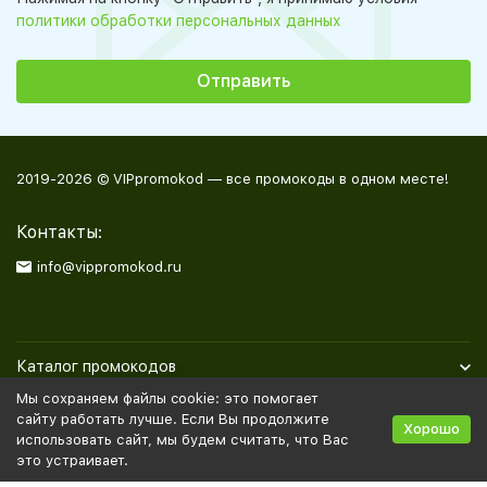
политики обработки персональных данных
2019-2026 © VIPpromokod — все промокоды в одном месте!
Контакты:
info@vippromokod.ru
Каталог промокодов
Мы сохраняем файлы cookie: это помогает
Полезная информация
сайту работать лучше. Если Вы продолжите
Хорошо
использовать сайт, мы будем считать, что Вас
это устраивает.
Политика персональных данных
Карта сайта