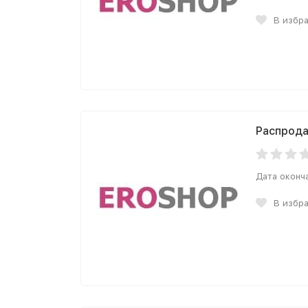
В избр
Распрода
Дата оконч
В избр