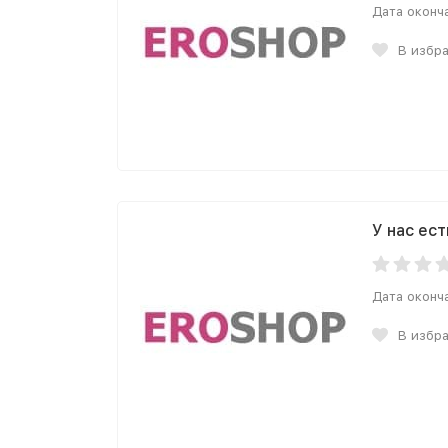
Дата оконч
В избр
У нас ес
Дата оконч
В избр