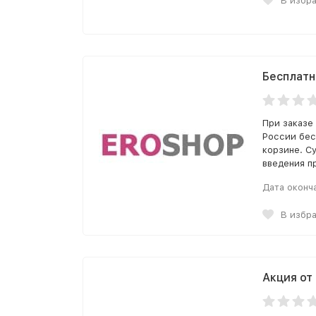
В избр
Бесплатн
При заказе
России бес
корзине. С
введения п
Дата оконч
В избр
Акция от 