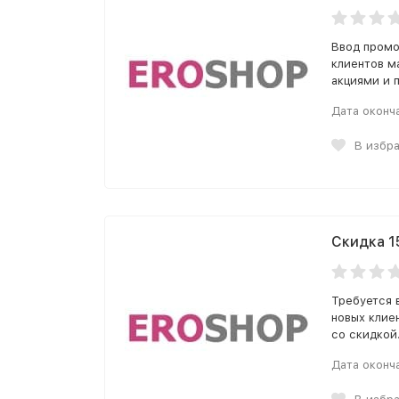
Ввод промо
клиентов м
акциями и 
Дата оконч
В избр
Скидка 1
Требуется 
новых клие
со скидкой
Дата оконч