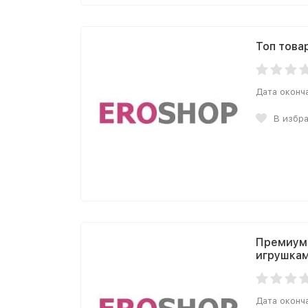
Топ това
Дата оконч
В избр
Премиум 
игрушкам 
Дата оконч