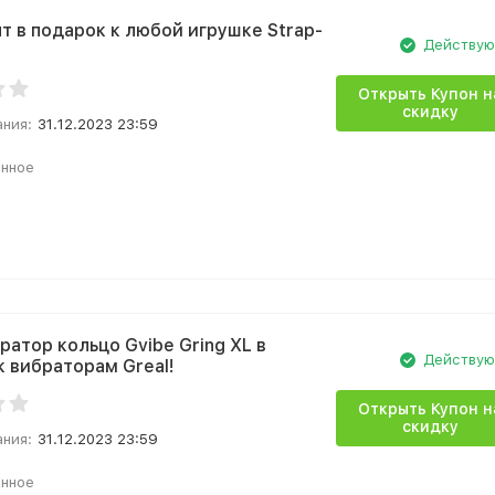
т в подарок к любой игрушке Strap-
Действу
Открыть Купон н
скидку
ания:
31.12.2023 23:59
анное
ратор кольцо Gvibe Gring XL в
Действу
к вибраторам Greal!
Открыть Купон н
скидку
ания:
31.12.2023 23:59
анное