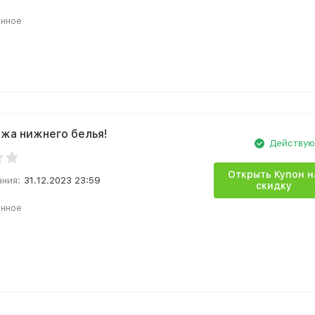
анное
жа нижнего белья!
Действу
Открыть Купон н
ания:
31.12.2023 23:59
скидку
анное