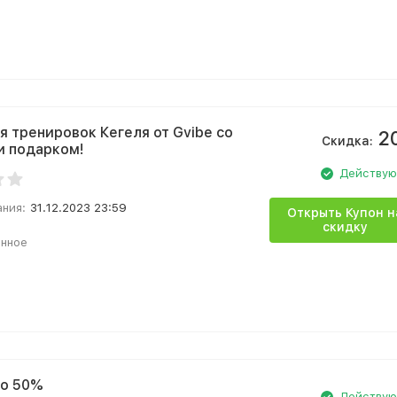
я тренировок Кегеля от Gvibe со
2
Скидка:
и подарком!
Действу
ания:
31.12.2023 23:59
Открыть Купон н
скидку
анное
до 50%
Действу