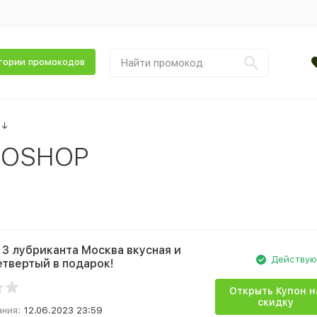
гории промокодов
↓
ROSHOP
и 3 лубриканта Москва вкусная и
Действу
етвертый в подарок!
Открыть Купон н
скидку
ания:
12.06.2023 23:59