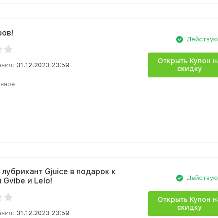
ров!
Действу
Открыть Купон н
ания:
31.12.2023 23:59
скидку
анное
лубрикант Gjuice в подарок к
Действу
Gvibe и Lelo!
Открыть Купон н
скидку
ания:
31.12.2023 23:59