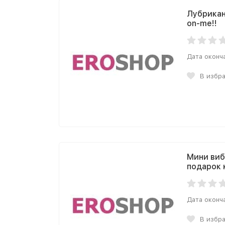
Лубрикан
on-me!!
Дата оконч
В избр
Мини виб
подарок 
Дата оконч
В избр