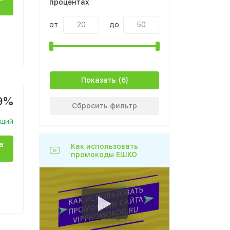
процентах
от
до
Показать
9%
Сбросить фильтр
ющий
а
Как использовать
промокоды ЕШКО