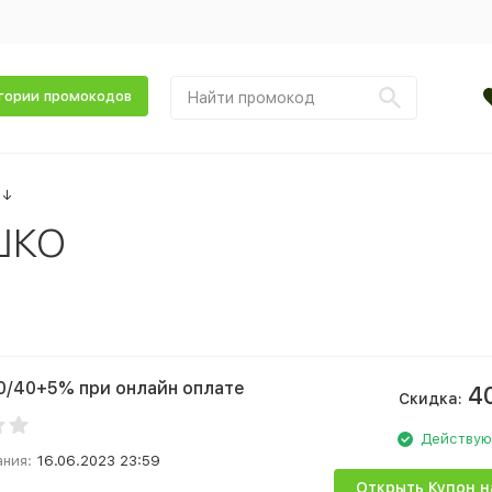
гории промокодов
↓
ШКО
0/40+5% при онлайн оплате
4
Скидка:
Действу
ания:
16.06.2023 23:59
Открыть Купон н