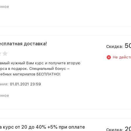
анное
есплатная доставка!
5
Скидка:
Не дейст
амый нужный Вам курс и получите вторую
урса в подарок. Специальный бонус –
чебных материалов БЕСПЛАТНО!
ания:
01.01.2021 23:59
анное
а курс от 20 до 40% +5% при оплате
2
Скидка: