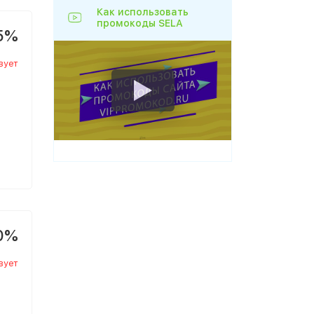
Как использовать
промокоды SELA
5%
вует
0%
вует