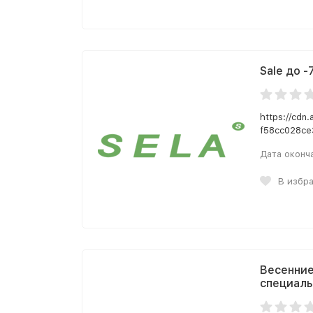
Sale до -
https://cdn
f58cc028ce
Дата оконч
В избр
Весенние
специаль