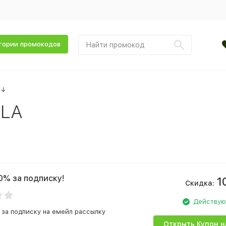
гории промокодов
↓
ELA
0% за подписку!
1
Скидка:
Действу
 за подписку на емейл рассылку
Открыть Купон н