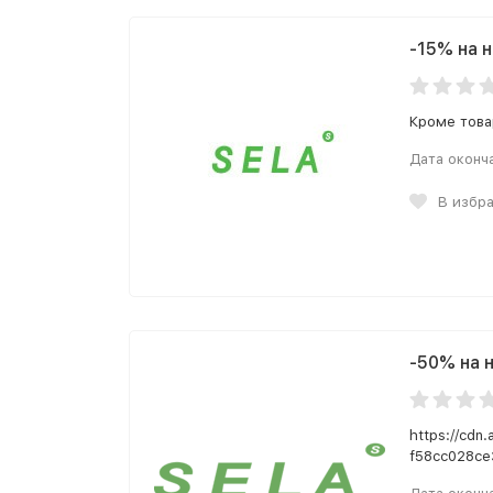
-15% на 
Кроме това
Дата оконч
В избр
-50% на 
https://cdn
f58cc028ce