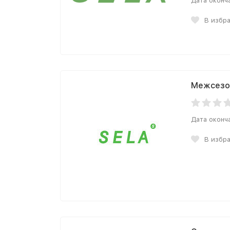
Дата оконч
В избр
Межсезо
Дата оконч
В избр