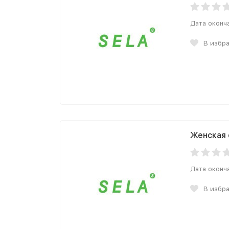
Дата оконч
В избр
Женская 
Дата оконч
В избр