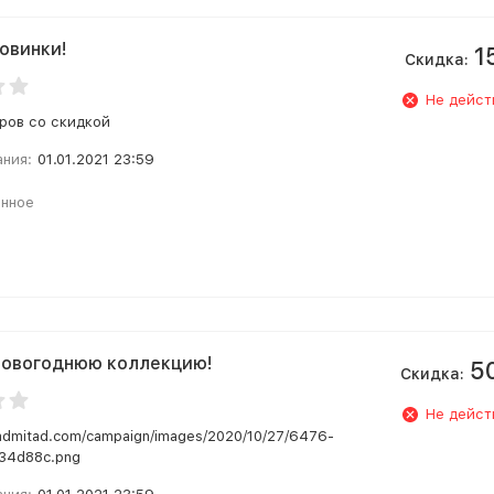
новинки!
1
Скидка:
Не дейст
ров со скидкой
ания:
01.01.2021 23:59
анное
новогоднюю коллекцию!
5
Скидка:
Не дейст
.admitad.com/campaign/images/2020/10/27/6476-
34d88c.png