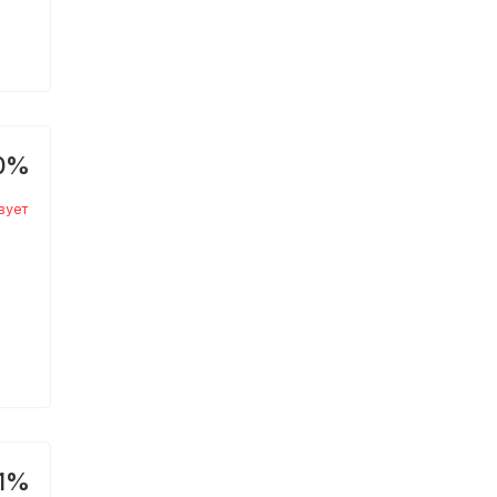
0%
вует
1%