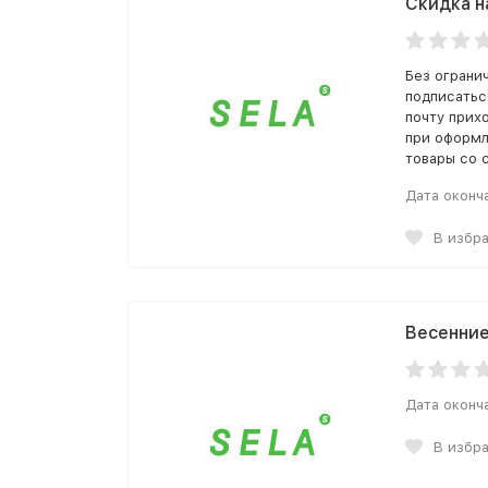
Скидка н
Без ограни
подписатьс
почту прих
при оформл
товары со 
Дата оконч
В избр
Весенние
Дата оконч
В избр