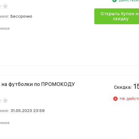
Открыть Купон н
ания:
Бессрочно
скидку
анное
% на футболки по ПРОМОКОДУ
1
Скидка:
Не дейст
ания:
31.05.2023 23:59
анное