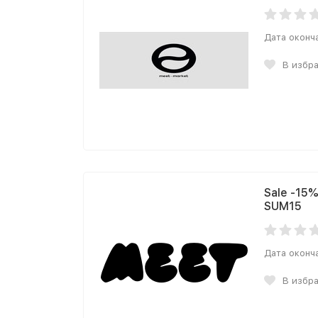
Дата оконч
В избр
Sale -15
SUM15
Дата оконч
В избр