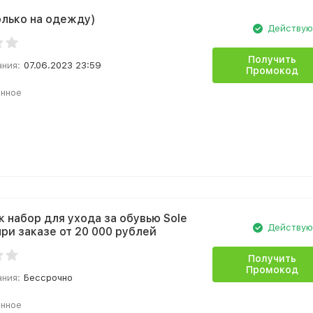
олько на одежду)
Действу
Получить
ания:
07.06.2023 23:59
Промокод
анное
к набор для ухода за обувью Sole
Действу
при заказе от 20 000 рублей
Получить
Промокод
ания:
Бессрочно
анное