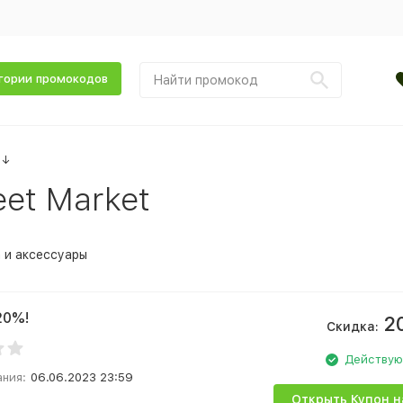
гории промокодов
↓
et Market
 и аксессуары
20%!
2
Скидка:
Действу
ания:
06.06.2023 23:59
Открыть Купон н