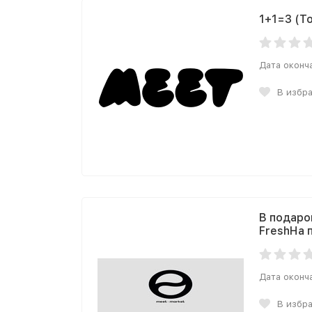
1+1=3 (Т
Дата оконч
В избр
В подаро
FreshНа 
Дата оконч
В избр