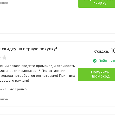
анное
скидку
 скидку на первую покупку!
1
Скидка:
Действу
ении заказа введите промокод и стоимость
оматически изменится. * Для активации
Получить
омокода потребуется регистрация! Приятных
Промокод
хорошего вам дня!
ания:
Бессрочно
анное