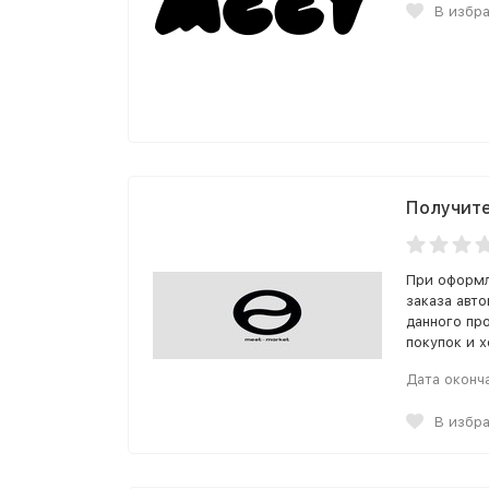
В избр
Получите
При оформл
заказа авт
данного пр
покупок и 
Дата оконч
В избр