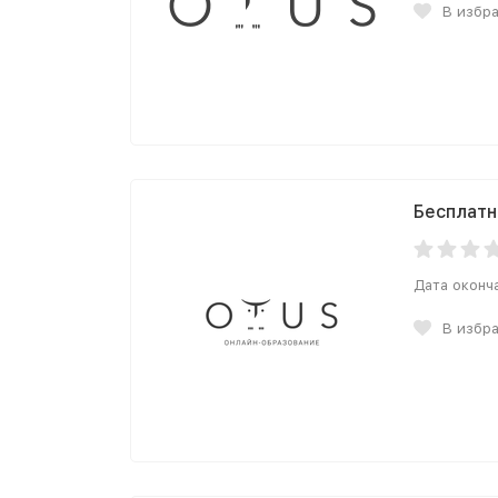
В избр
Бесплатн
Дата оконч
В избр