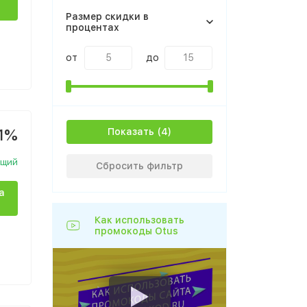
Размер скидки в
процентах
от
до
1%
Показать
ющий
Сбросить фильтр
а
Как использовать
промокоды Otus