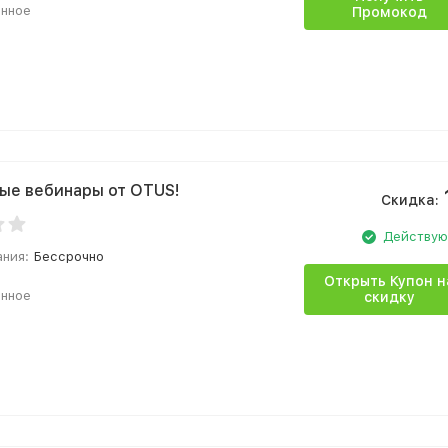
анное
Промокод
ые вебинары от OTUS!
Скидка:
Действу
ания:
Бессрочно
Открыть Купон н
анное
скидку