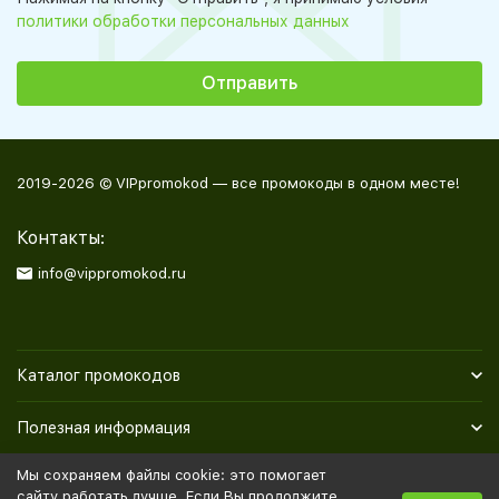
политики обработки персональных данных
2019-2026 © VIPpromokod — все промокоды в одном месте!
Контакты:
info@vippromokod.ru
Каталог промокодов
Полезная информация
Мы сохраняем файлы cookie: это помогает
Политика персональных данных
Карта сайта
сайту работать лучше. Если Вы продолжите