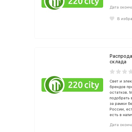
Дата оконч
В избр
Распрода
склада
Свет и эле
брендов пр
остатков. 
подобрать 
за рамки б
России, ес
есть в нали
Дата оконч