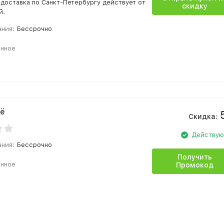
 доставка по Санкт-Петербургу действует от
скидку
й.
ания:
Бессрочно
анное
сё
Скидка:
Действу
ания:
Бессрочно
Получить
анное
Промокод