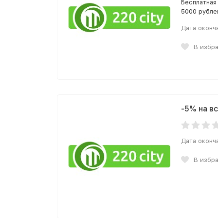
Бесплатная
5000 рубле
Дата оконч
В избр
-5% на в
Дата оконч
В избр