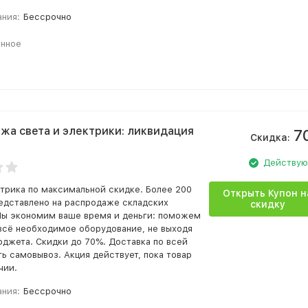
ания:
Бессрочно
анное
жа света и электрики: ликвидация
7
Скидка:
Действу
ктрика по максимальной скидке. Более 200
Открыть Купон н
едставлено на распродаже складских
скидку
Мы экономим ваше время и деньги: поможем
всё необходимое оборудование, не выходя
юджета. Скидки до 70%. Доставка по всей
ть самовывоз. Акция действует, пока товар
чии.
ания:
Бессрочно