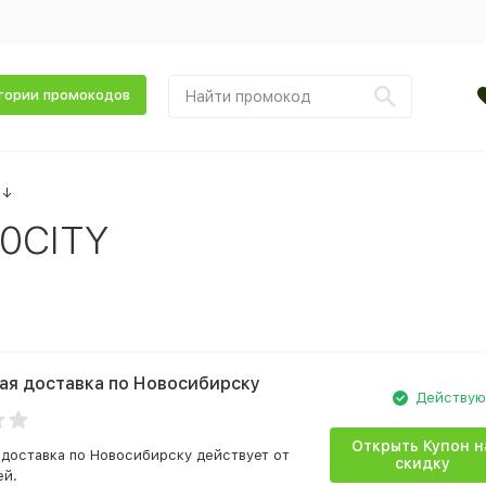
гории промокодов
↓
0CITY
ая доставка по Новосибирску
Действу
Открыть Купон н
 доставка по Новосибирску действует от
скидку
ей.