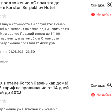
 предложение «От заката до
3
Скидка:
 в Korston Serpukhov Hotel
Не дейст
ванную стоимость вы получаете: Номер
eluxe Депозит на заказ еды и напитков из
Extra Lounge Поздний выезд до 14-00
 паркинг для автомобиля Стоимость
предложения составляет 4000 руб
ания:
01.01.2021 23:59
анное
я в отеле Korton Казань как дома!
4
Скидка:
 тариф на проживание от 14 дней
ой до 40%!
Не дейст
дложение уже включены: - номер с