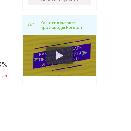
Как использовать
промокоды Korston
0%
вует