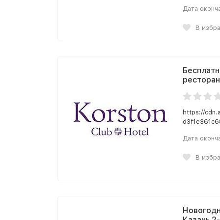
Дата оконч
В избр
Бесплатн
ресторана
https://cdn
d3f1e361c6
Дата оконч
В избр
Новогодн
Казань 2