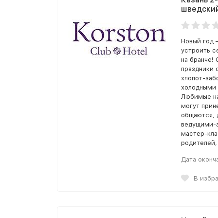
шведский
Новый год 
устроить с
на бранче!
праздники о
хлопот-заб
холодными 
Любимые на
могут прин
общаются, 
ведущими-а
мастер-кла
родителей,
Дата оконч
В избр