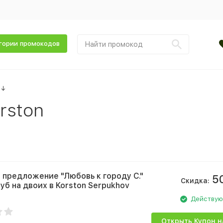
гории промокодов
↓
rston
 предложение "Любовь к городу С."
5
Скидка:
уб на двоих в Korston Serpukhov
Действу
Открыть Купон н