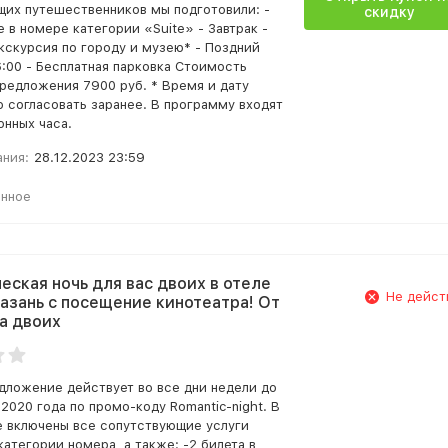
щих путешественников мы подготовили: -
скидку
 в номере категории «Suite» - Завтрак -
кскурсия по городу и музею* - Поздний
6:00 - Бесплатная парковка Стоимость
предложения 7900 руб. * Время и дату
 согласовать заранее. В программу входят
онных часа.
ания:
28.12.2023 23:59
анное
еская ночь для вас двоих в отеле
Не дейст
Казань с посещение кинотеатра! От
на двоих
дложение действует во все дни недели до
2020 года по промо-коду Romantic-night. В
 включены все сопутствующие услуги
категории номера, а также: -2 билета в