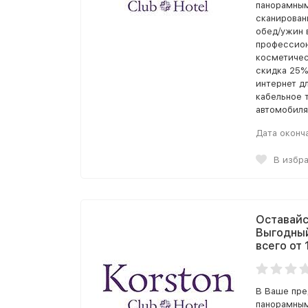
панорамным
сканирован
обед/ужин 
профессион
косметичес
скидка 25%
интернет д
кабельное 
автомобиля
Дата оконч
В избр
Оставайс
Выгодный
всего от 
В Ваше пре
панорамным