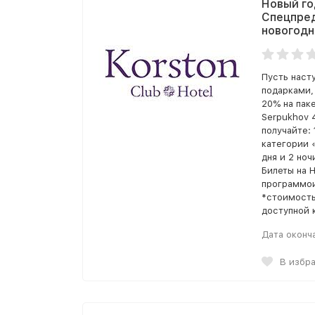
Новый го
Спецпред
новогодн
Пусть наст
подарками,
20% на паке
Serpukhov 
получайте:
категории 
дня и 2 ноч
Билеты на 
программои
*стоимость
доступной 
Дата оконч
В избр