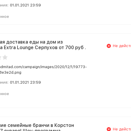
ания:
01.01.2021 23:59
анное
ая доставка еды на дом из
Не дейст
 Extra Lounge Серпухов от 700 руб .
.admitad.com/campaign/images/2020/12/1/19773-
8e3e2d.png
ания:
01.01.2021 23:59
анное
ие семейные бранчи в Корстон
Не дейст
-7 января! Шоу-программа,