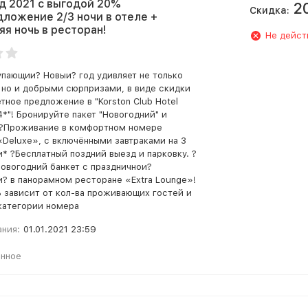
д 2021 с выгодой 20%
2
Скидка:
ложение 2/3 ночи в отеле +
яя ночь в ресторан!
Не дейст
упающии? Новыи? год удивляет не только
 но и добрыми сюрпризами, в виде скидки
тное предложение в "Korston Club Hotel
4*"! Бронируйте пакет "Новогодний" и
 ?Проживание в комфортном номере
«Deluxe», с включёнными завтраками на 3
и* ?Бесплатный поздний выезд и парковку. ?
Новогодний банкет с праздничнои?
? в панорамном ресторане «Extra Lounge»!
 зависит от кол-ва проживающих гостей и
категории номера
ания:
01.01.2021 23:59
анное