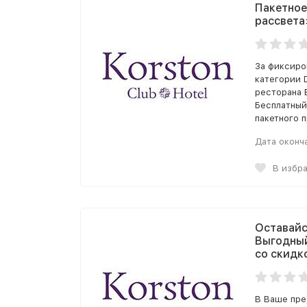
Пакетное
рассвета»
За фиксиро
категории D
ресторана 
Бесплатный
пакетного 
Дата оконч
В избр
Оставайс
Выгодный
со скидк
В Ваше пре