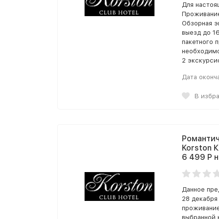
Для настоя
Проживание
Обзорная э
выезд до 1
пакетного 
необходимо
2 экскурси
Дата оконч
В избр
Романтич
Korston 
6 499 Р 
Данное пре
28 декабря 
проживание
выбранной 