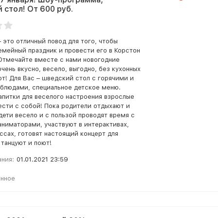
 стол! От 600 руб.
– это отличный повод для того, чтобы
емейный праздник и провести его в Корстон
 Отмечайте вместе с нами новогодние
чень вкусно, весело, выгодно, без кухонных
от! Для Вас – шведский стол с горячими и
блюдами, специальное детское меню.
питки для веселого настроения взрослые
ести с собой! Пока родители отдыхают и
дети весело и с пользой проводят время с
ниматорами, участвуют в интерактивах,
ссах, готовят настоящий концерт для
 танцуют и поют!
ания:
01.01.2021 23:59
анное