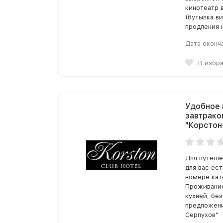
кинотеатр 
(бутылка в
продления 
Дата оконч
В избр
Удобное 
завтрако
"Корстон
Для путеше
для вас ес
номере кате
Проживание
кухней, без
предложени
Серпухов"