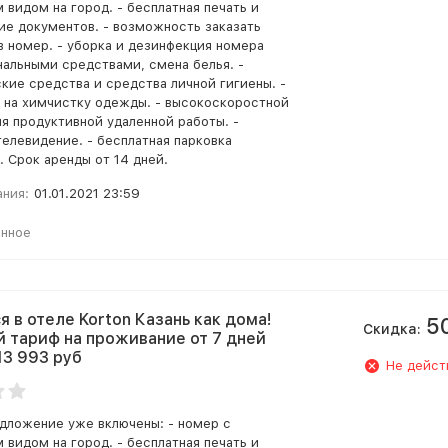
 видом на город. - бесплатная печать и
ие документов. - возможность заказать
в номер. - уборка и дезинфекция номера
альными средствами, смена белья. -
кие средства и средства личной гигиены. -
 на химчистку одежды. - высокоскоростной
ля продуктивной удаленной работы. -
телевидение. - бесплатная парковка
. Срок аренды от 14 дней.
ания:
01.01.2021 23:59
анное
я в отеле Korton Казань как дома!
5
Скидка:
 тариф на проживание от 7 дней
13 993 руб
Не дейст
дложение уже включены: - номер с
 видом на город. - бесплатная печать и