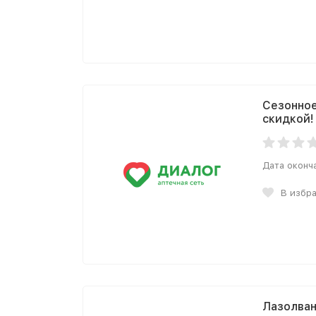
Сезонное
скидкой!
Дата оконч
В избр
Лазолван