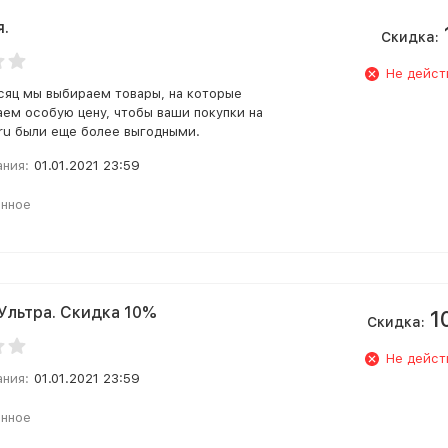
я.
Скидка:
Не дейст
яц мы выбираем товары, на которые
аем особую цену, чтобы ваши покупки на
.ru были еще более выгодными.
ания:
01.01.2021 23:59
анное
Ультра. Скидка 10%
1
Скидка:
Не дейст
ания:
01.01.2021 23:59
анное