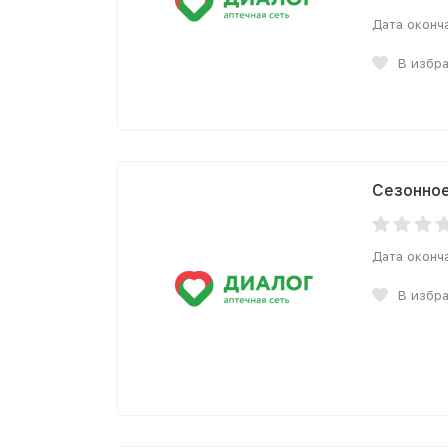
Дата оконч
В избр
Сезонно
Дата оконч
В избр