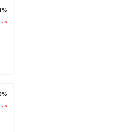
1%
вует
0%
вует