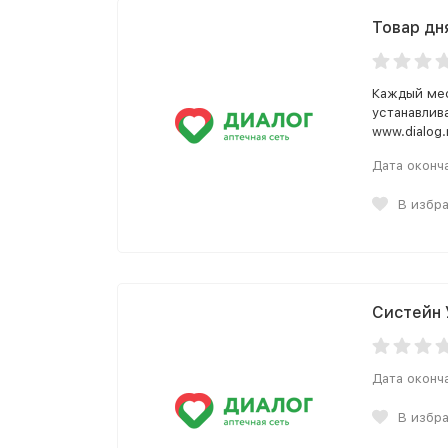
Товар дн
Каждый мес
устанавлив
www.dialog
Дата оконч
В избр
Систейн 
Дата оконч
В избр