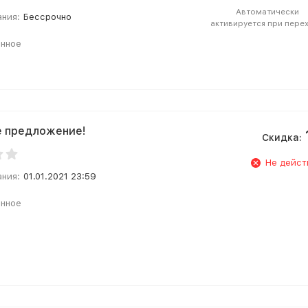
Автоматически
ания:
Бессрочно
активируется при пере
анное
е предложение!
Скидка:
Не дейст
ания:
01.01.2021 23:59
анное