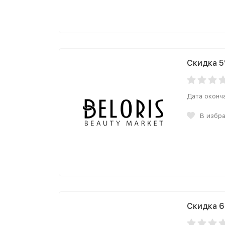
Скидка 5
Дата оконч
В избр
Скидка 6