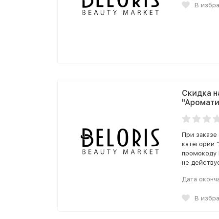
В избр
Скидка н
"Аромати
При заказе 
категории 
промокоду 
не действуе
Дата оконч
В избр