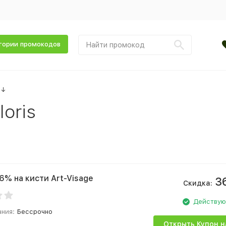
гории промокодов
↓
oris
6% на кисти Art-Visage
3
Скидка:
Действу
ания:
Бессрочно
Открыть Купон н