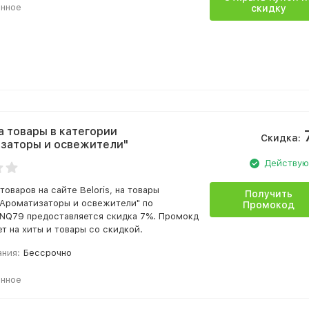
анное
скидку
а товары в категории
Скидка:
заторы и освежители"
Действу
товаров на сайте Beloris, на товары
Получить
"Ароматизаторы и освежители" по
Промокод
NQ79 предоставляется скидка 7%. Промокд
т на хиты и товары со скидкой.
ания:
Бессрочно
анное