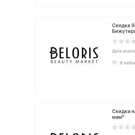
Скидка 9
Бижутер
Дата оконч
В избр
Скидка н
мам"