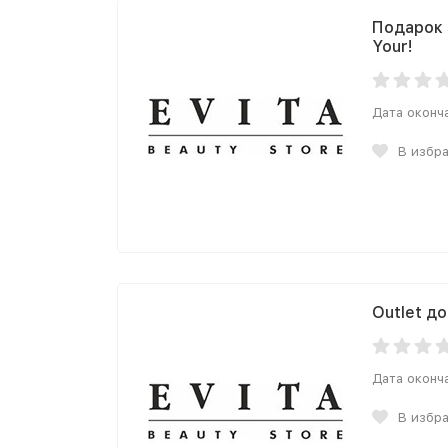
Подарок 
Your!
Дата оконч
В избр
Outlet до
Дата оконч
В избр