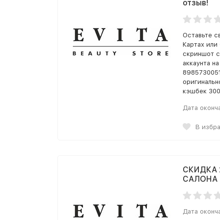
отзыв!
Оставьте с
Картах или
скриншот с
аккаунта на
8985730051
оригинальн
кэшбек 300
Дата оконч
В избр
СКИДКА 
САЛОНА E
Дата оконч