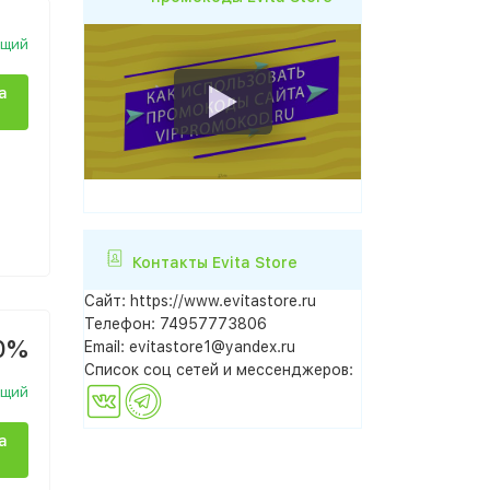
ющий
а
Контакты Evita Store
Сайт:
https://www.evitastore.ru
Телефон:
74957773806
0%
Email:
evitastore1@yandex.ru
Список соц сетей и мессенджеров:
ющий
а