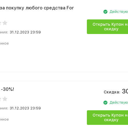
за покупку любого средства For
Действу
Открыть Купон н
скидку
ания:
31.12.2023 23:59
анное
 -30%!
3
Скидка:
Действу
ания:
31.12.2023 23:59
Открыть Купон н
анное
скидку