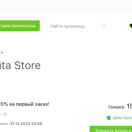
гории промокодов
↓
ta Store
15% на первый заказ!
1
Скидка:
Действу
ания:
31.12.2023 23:59
Открыть Купон н