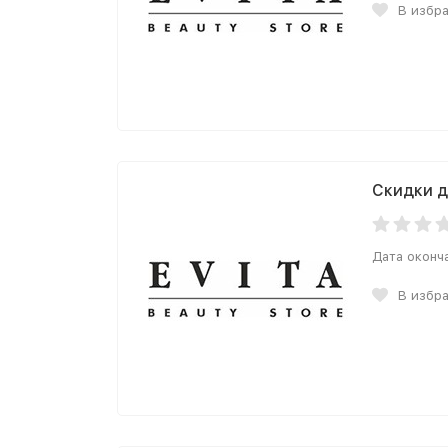
В избр
Скидки д
Дата оконч
В избр