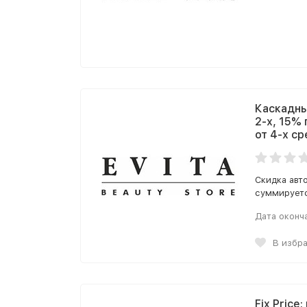
Каскадны
2-х, 15%
от 4-х ср
Скидка авт
суммируетс
Дата оконч
В избр
Fix Price