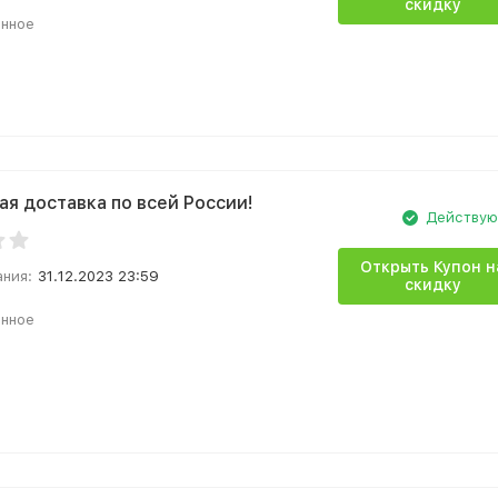
скидку
анное
ая доставка по всей России!
Действу
Открыть Купон н
ания:
31.12.2023 23:59
скидку
анное