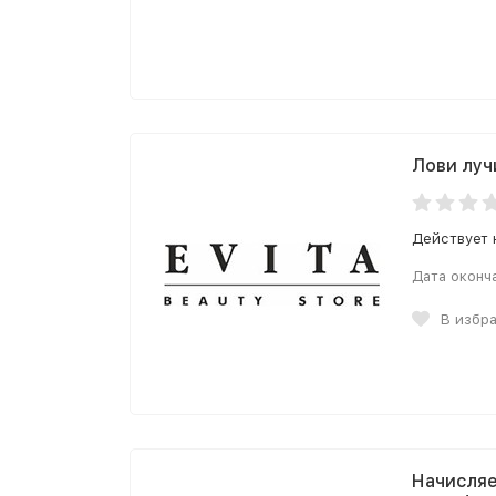
Лови луч
Действует 
Дата оконч
В избр
Начисляе