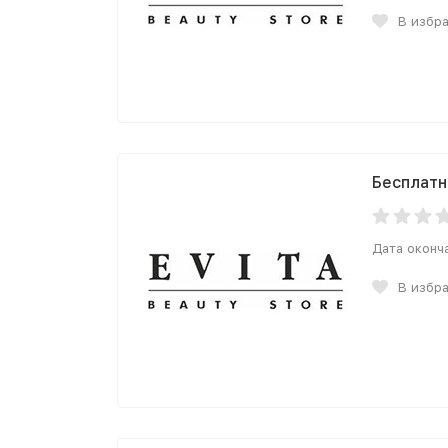
В избр
Бесплатн
Дата оконч
В избр