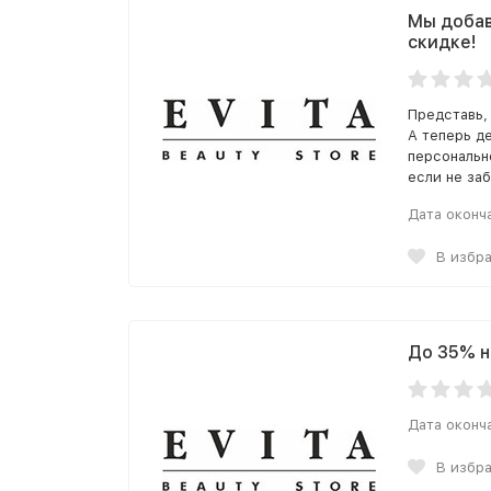
Мы добав
скидке!
Представь,
А теперь д
персональн
если не заб
Дата оконч
В избр
До 35% н
Дата оконч
В избр