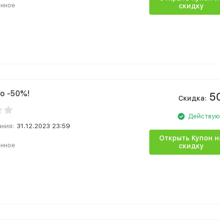
анное
скидку
о -50%!
5
Скидка:
Действу
ания:
31.12.2023 23:59
Открыть Купон н
анное
скидку