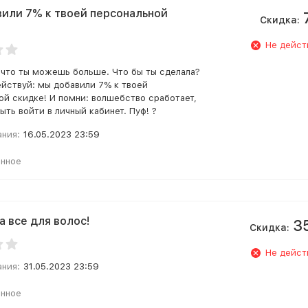
или 7% к твоей персональной
Скидка:
Не дейст
 что ты можешь больше. Что бы ты сделала?
ействуй: мы добавили 7% к твоей
ой скидке! И помни: волшебство сработает,
ыть войти в личный кабинет. Пуф! ?
ания:
16.05.2023 23:59
анное
а все для волос!
3
Скидка:
Не дейст
ания:
31.05.2023 23:59
анное