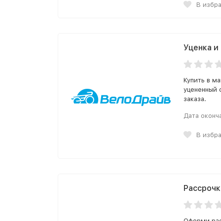
В избр
Уценка и 
Купить в м
уцененный 
заказа.
Дата оконч
В избр
Рассрочк
Оформи расс