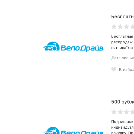
Бесплатн
Бесплатная
распродаж 
пятница") и
Дата оконч
В избр
500 рубл
Подпишись 
индивидуал
покупку. П