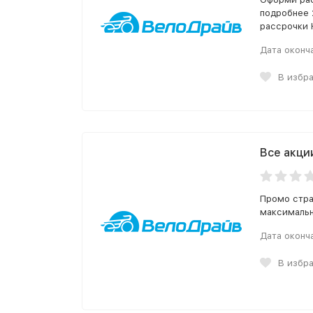
подробнее 2
рассрочки 
Дата оконч
В избр
Все акци
Промо стра
максимальн
Дата оконч
В избр