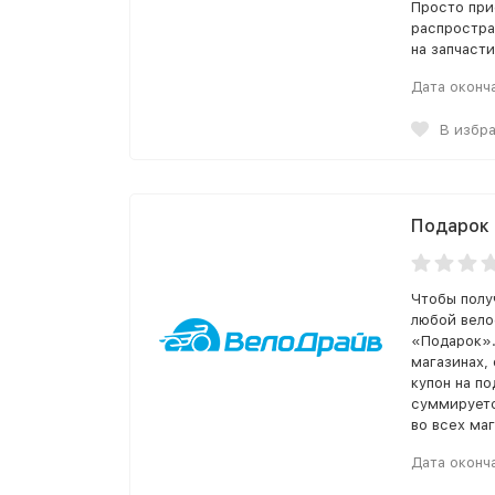
Просто при
распростра
на запчаст
Дата оконч
В избр
Подарок 
Чтобы полу
любой вело
«Подарок».
магазинах,
купон на по
суммируетс
во всех маг
Дата оконч