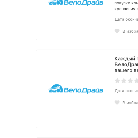
покупке ко
крепления 
Дата оконч
В избр
Каждый п
ВелоДрай
вашего в
Дата оконч
В избр