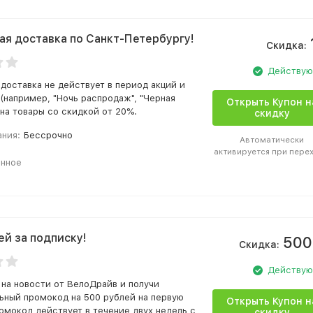
ая доставка по Санкт-Петербургу!
Скидка:
Действу
 доставка не действует в период акций и
(например, "Ночь распродаж", "Черная
Открыть Купон н
 на товары со скидкой от 20%.
скидку
ания:
Бессрочно
Автоматически
активируется при пере
анное
ей за подписку!
500
Скидка:
Действу
на новости от ВелоДрайв и получи
ьный промокод на 500 рублей на первую
Открыть Купон н
ромокод действует в течение двух недель с
скидку