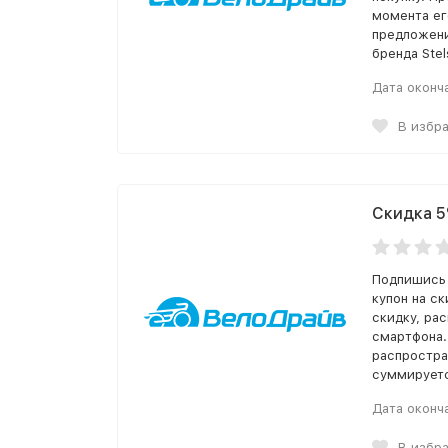
момента ег
предложени
бренда Stel
Дата оконч
В избр
Скидка 5
Подпишись 
купон на с
скидку, рас
смартфона.
распростра
суммируетс
Дата оконч
В избр