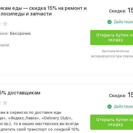
кам еды — скидка 15% на ремонт и
1
Скидка:
елосипеды и запчасти
Действу
ания:
Бессрочно
Открыть Купон н
скидку
анное
Автоматически
активируется при пере
15% доставщикам
1
Скидка:
Действу
ам в сервисах по доставке еды
а», «Яндекс.Лавка», «Delivery Club»,
Открыть Купон н
и пр.), то в наших мастерских вы всегда
скидку
длатать свой транспорт со скидкой 15%.