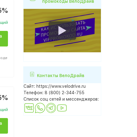
промокоды ВелоДрайв
5%
ющий
а
ходе
Контакты ВелоДрайв
Сайт:
https://www.velodrive.ru
Телефон:
8 (800) 2-344-755
5%
Список соц сетей и мессенджеров:
ющий
а