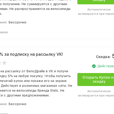
о получения. Не суммируется с другими
ями. Не распространяется на велосипеды
Автоматически
s.
активируется при пере
ания:
Бессрочно
анное
% за подписку на рассылку VK!
Скидка:
Действу
на рассылку от ВелоДрайв в VK и получи
кидку 5% на любую покупку. Чтобы получить
Открыть Купон н
печатай купон или покажи его на экране
скидку
 Действует в розничных магазинах сети. Не
няется на велосипеды бренда Stels. Не
Автоматически
я с другими предложениями.
активируется при пере
ания:
Бессрочно
анное