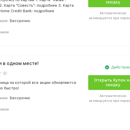
скидку
. Карта "Совесть": подробнее 3. Карта
Home Credit Bank: подробнее
Автоматически
активируется при пере
ания:
Бессрочно
анное
и в одном месте!
Действу
Открыть Купон н
ница на которой все акции обновляются
скидку
о быстро!
Автоматически
ания:
Бессрочно
активируется при пере
анное