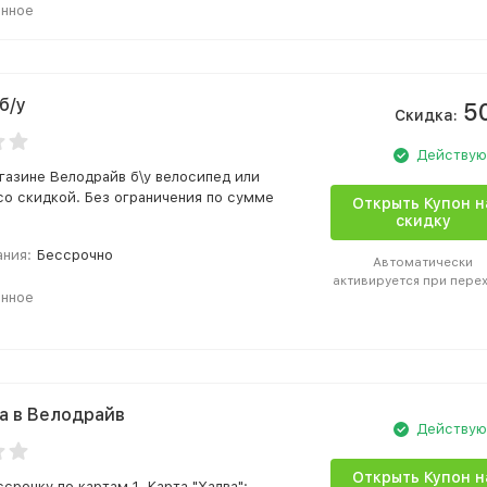
анное
б/у
5
Скидка:
Действу
агазине Велодрайв б\у велосипед или
со скидкой. Без ограничения по сумме
Открыть Купон н
скидку
ания:
Бессрочно
Автоматически
активируется при пере
анное
а в Велодрайв
Действу
Открыть Купон н
рочку по картам 1. Карта "Халва":