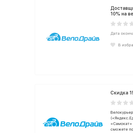
Доставщи
10% на в
Дата оконч
В избр
Скидка 
Велокурьер
(«Яндекс.Ед
«Самокат» 
сможете по