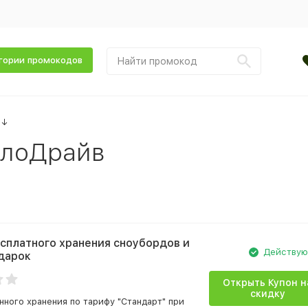
гории промокодов
↓
елоДрайв
сплатного хранения сноубордов и
Действу
дарок
Открыть Купон н
скидку
нного хранения по тарифу "Стандарт" при