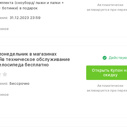
мплекта (сноуборд/ лыжи и палки +
Автоматически
+ ботинки) в подарок
активируется при пере
ания:
31.12.2023 23:59
анное
онедельник в магазинах
Действу
в техническое обслуживание
елосипеда бесплатно
Открыть Купон н
скидку
ания:
Бессрочно
Автоматически
активируется при пере
анное