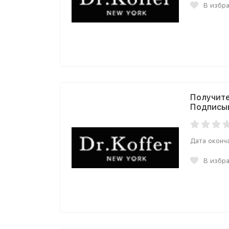
В избр
Получите
Подписыв
Дата оконч
В избр