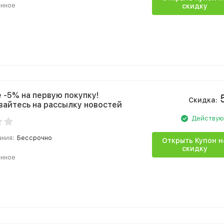
анное
скидку
 -5% на первую покупку!
Скидка:
айтесь на рассылку новостей
Действу
ания:
Бессрочно
Открыть Купон н
скидку
анное