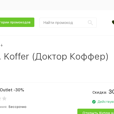
гории промокодов
↓
 Koffer (Доктор Коффер)
 Outlet -30%
3
Скидка:
Действу
ания:
Бессрочно
Открыть Купон н