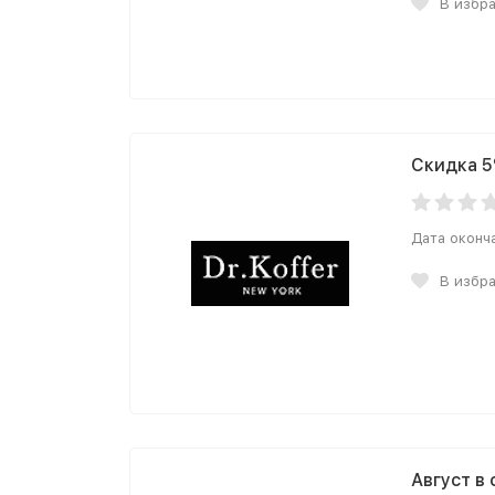
В избр
Скидка 5
Дата оконч
В избр
Август в