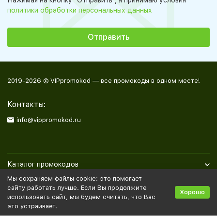
Нажимая на кнопку "Отправить", я принимаю условия
политики обработки персональных данных
2019-2026 © VIPpromokod — все промокоды в одном месте!
Контакты:
info@vippromokod.ru
Каталог промокодов
Мы сохраняем файлы cookie: это помогает
Полезная информация
сайту работать лучше. Если Вы продолжите
Хорошо
использовать сайт, мы будем считать, что Вас
это устраивает.
Политика персональных данных
Карта сайта