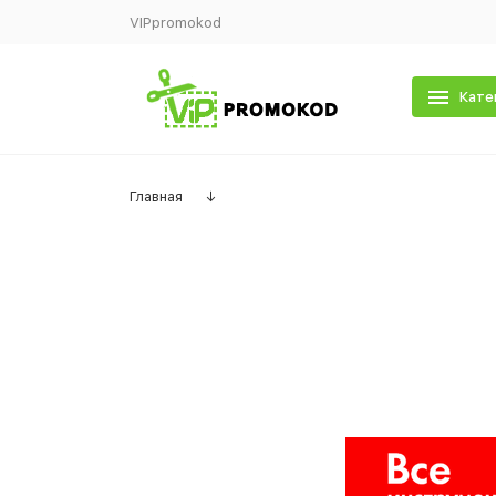
VIPpromokod
Кате
Главная
↓