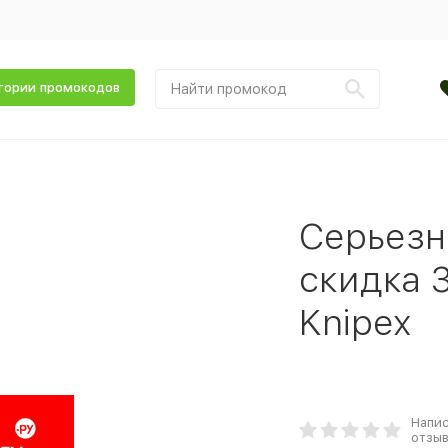
гории промокодов
Серьезн
скидка 
Knipex
Напи
отзы