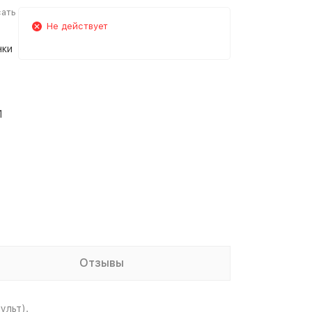
сать
в
Не действует
нки
1
Отзывы
ульт).