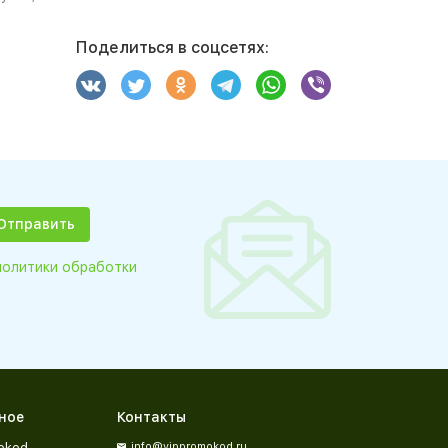
Поделиться в соцсетях:
политики обработки
ное
Контакты
okod
info@vippromokod.ru