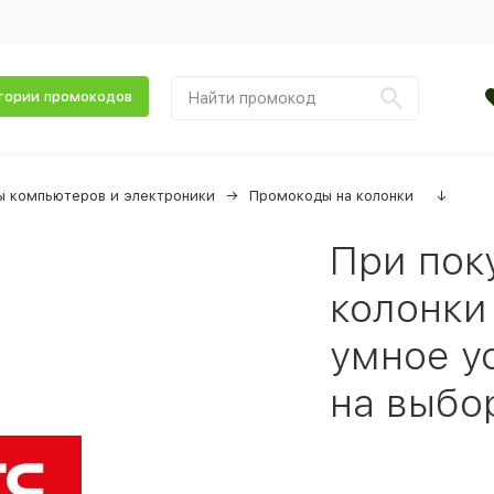
гории промокодов
ы компьютеров и электроники
Промокоды на колонки
↓
При пок
колонки
умное у
на выбо