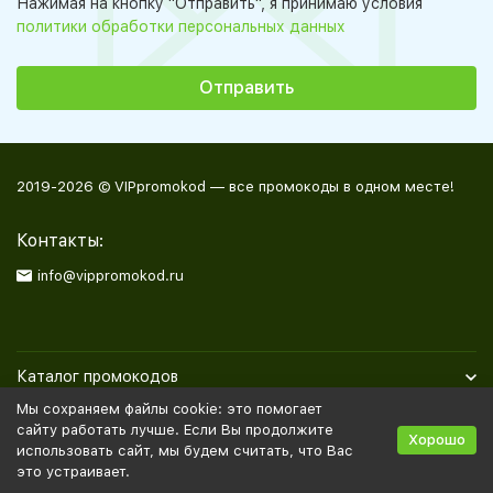
Нажимая на кнопку "Отправить", я принимаю условия
политики обработки персональных данных
2019-2026 © VIPpromokod — все промокоды в одном месте!
Контакты:
info@vippromokod.ru
Каталог промокодов
Мы сохраняем файлы cookie: это помогает
Полезная информация
сайту работать лучше. Если Вы продолжите
Хорошо
использовать сайт, мы будем считать, что Вас
это устраивает.