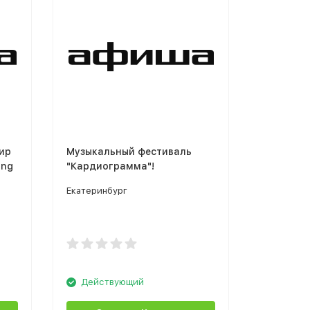
ир
Музыкальный фестиваль
Скидка 
ing
"Кардиограмма"!
Plus и P
Екатеринбург
Скидка
Действующий
Дейст