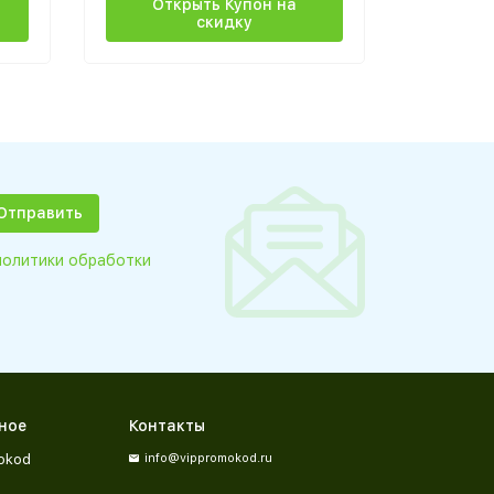
Открыть Купон на
скидку
Пол
политики обработки
ное
Контакты
okod
info@vippromokod.ru