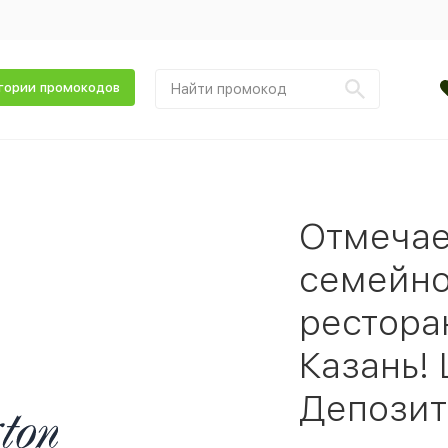
гории промокодов
Отмечае
семейно
ресторан
Казань!
Депозит