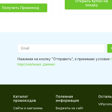
Открыть Купон на
скидку
Получить Промокод
Нажимая на кнопку "Отправить", я принимаю условия
персональных данных
Каталог
Полезная
Осталь
промокодов
информация
VIPprom
Сайты и магазины
Виджеты на сайт