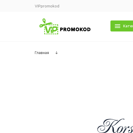
VIPpromokod
Кате
Главная
↓