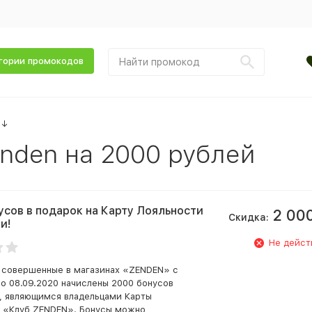
гории промокодов
↓
nden на 2000 рублей
усов в подарок на Карту Лояльности
2 00
Скидка:
и!
Не дейст
, совершенные в магазинах «ZENDEN» с
 по 08.09.2020 начислены 2000 бонусов
, являющимся владельцами Карты
 «Клуб ZENDEN». Бонусы можно