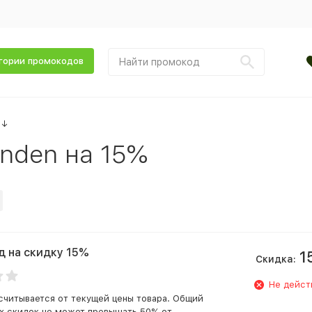
гории промокодов
↓
nden на 15%
 на скидку 15%
1
Скидка:
Не дейст
считывается от текущей цены товара. Общий
х скидок не может превышать 50% от