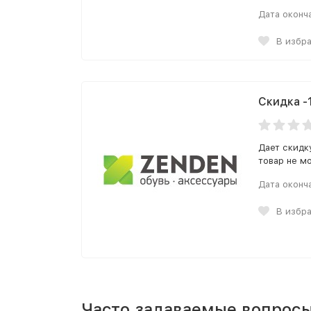
Дата оконч
В избр
Скидка -
Дает скидк
товар не м
Дата оконч
В избр
Часто задаваемые вопросы