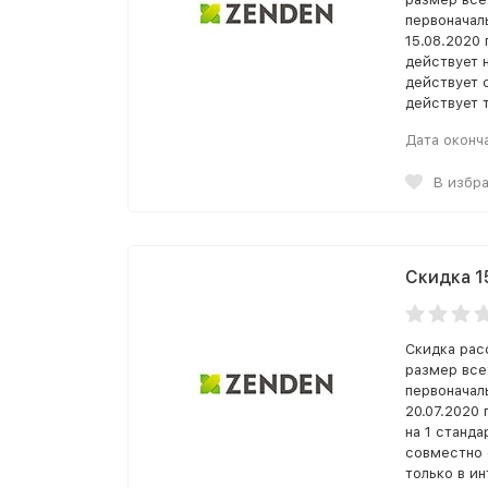
первоначал
15.08.2020 
действует н
действует 
действует 
Дата оконч
В избр
Скидка 1
Скидка рас
размер все
первоначал
20.07.2020 
на 1 станда
совместно 
только в и