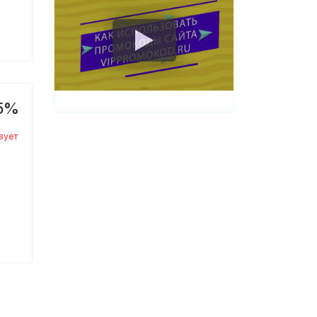
5%
вует