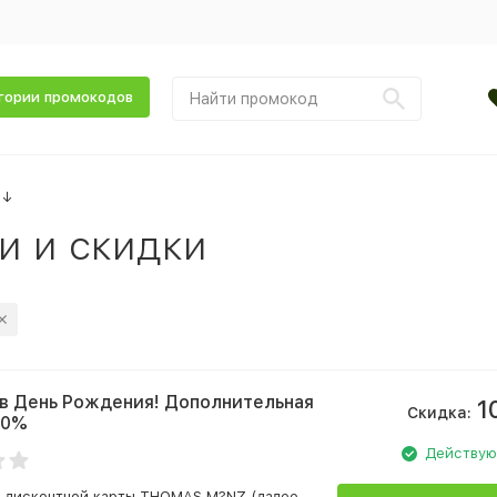
гории промокодов
↓
и и скидки
в День Рождения! Дополнительная
1
Скидка:
10%
Действу
ц дисконтной карты THOMAS M?NZ (далее —