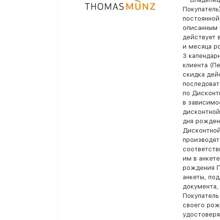
Покупатель
постоянной
описанным 
действует 
и месяца р
3 календар
клиента (П
скидка дей
последоват
по Дисконт
в зависимо
дисконтной
дня рожден
Дисконтной
производят
соответств
им в анкет
рождения П
анкеты, по
документа,
Покупатель
своего рож
удостоверя