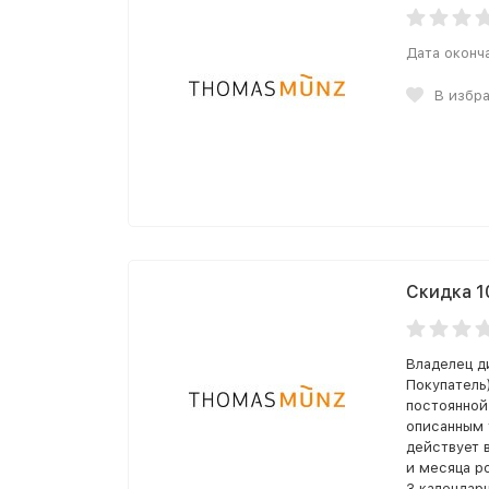
Дата оконч
В избр
Скидка 1
Владелец д
Покупатель
постоянной
описанным 
действует 
и месяца р
3 календар