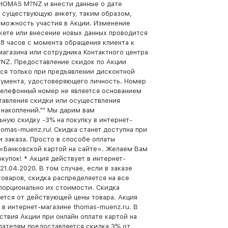
HOMAS M?NZ и внести данные о дате
 существующую анкету, таким образом,
зможность участия в Акции. Изменение
нкете или внесение новых данных проводится
48 часов с момента обращения клиента к
магазина или сотрудника Контактного центра
Z. Предоставление скидок по Акции
ся только при предъявлении дисконтной
кумента, удостоверяющего личность. Номер
телефонный номер не является основанием
тавления скидки или осуществления
 накоплений."" Мы дарим вам
ьную скидку -3% на покупку в интернет-
homas-muenz.ru! Скидка станет доступна при
 заказа. Просто в способе оплаты
«Банковской картой на сайте». Желаем Вам
купок! * Акция действует в интернет-
21.04.2020. В том случае, если в заказе
товаров, скидка распределяется на все
порционально их стоимости. Скидка
ется от действующей цены товара. Акция
 в интернет-магазине thomas-muenz.ru. В
ствия Акции при онлайн оплате картой на
пателям предоставляется скидка 3% от