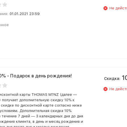
Не дейст
ания:
01.01.2021 23:59
анное
0% - Подарок в день рождения!
1
Скидка:
Не дейст
исконтной карты THOMAS M?NZ (далее —
) получает дополнительную скидку 10% к
 скидке по дисконтной карте согласно ниже
условиям. Дополнительная скидка 10%
в течение 7 дней — 3 календарных дня до дня
ождения клиента, в день и месяц рождения и
ных дня после дня и месяца рождения