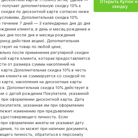
Открыть Купон н
) получает дополнительную скидку 10% к
скидку
 скидке по дисконтной карте согласно ниже
условиям. Дополнительная скидка 10%
в течение 7 дней — 3 календарных дня до дня
ождения клиента, в день и месяц рождения и
ных дня после дня и месяца рождения
ериод действия акции). Дополнительная
ствует на товар по любой цене,
ельно после применения регулярной скидки
ной карте клиента, которая предоставляется
сти от размера суммы накоплений на
 карте.Дополнительная скидка 10% в честь
ия клиента не суммируется со скидкой по
 карте, накопления на дисконтные карты
ся. Дополнительная скидка 10% действует в
ии с датой рождения Покупателя, указанной
е при оформлении дисконтной карты. Дата
окупателя, указанная им при оформлении
длежит изменению при предъявлении
 удостоверяющего личность. Если
 при оформлении анкеты не указывал дату
дения, то он может при наличии документа,
ющего личность, обратиться к персоналу