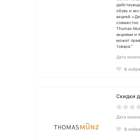
действующе
обувь и ак
акцией «Де
совместно 
Thomas Mun
акциями и 
может прев
товара."
Дата оконч
В избр
Скидки д
Дата оконч
В избр