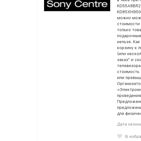
KD55A8BR2
KD85XH9505
можно можн
стоимости 
только това
подарочные
нельзя. Ка
корзину к 
(или неско
заказ" и с
телевизора
стоимость 
или превыш
Организато
«Электрони
проведения 
Предложени
предложени
для физиче
Дата оконч
В избр