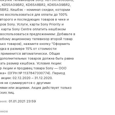
, KD55AG9BR2, KD65A8BR2, KD65AG9BR2,
BR2. Кешбэк - номинал скидки, которым
о воспользоваться для оплаты до 100%
второго и последующих товаров в чеке и
ров Sony. Услуги, карты Sony Priority и
 карты Sony Centre оплатить кешбэком
к воспользоваться предложением: Добавьте в
любому акционному телевизор второй товар
лько товаров), нажмите кнопку "Оформить
кидка в размере 15% от стоимости
 применится автоматически. Общая
дополнительных товаров должна быть равна
ать размер кешбэка. Условия Акции:
р Акции и продавец товара Sony — ООО
ка» (ОГРН № 1137847330774). Период
акции: 02.12.2020 – 31.12.2020.
я не суммируются с другими
ями или акциями. Акция действует только
ских лиц.
ания:
01.01.2021 23:59
анное