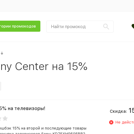
гории промокодов
↓
y Center на 15%
5% на телевизоры!
1
Скидка:
Не дейст
ешбэк 15% на второй и последующие товары
 покупке телевизоров Sony: KD75XH9505BR2,