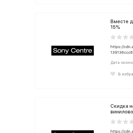
Вместе д
15%
https://cdn
139136ccc8
Дата оконч
В избр
Скидка н
винилово
https://cdn