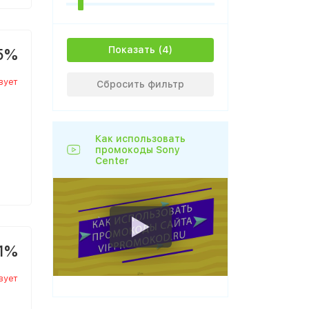
Показать
5%
вует
Сбросить фильтр
Как использовать
промокоды Sony
Center
1%
вует