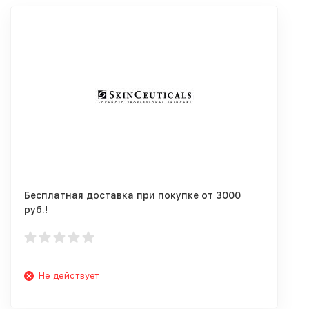
Бесплатная доставка при покупке от 3000
руб.!
Не действует