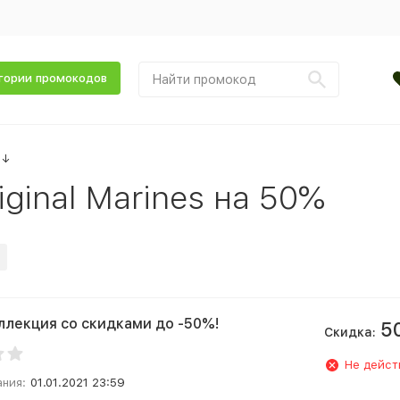
гории промокодов
↓
ginal Marines на 50%
ллекция со скидками до -50%!
5
Скидка:
Не дейст
ания:
01.01.2021 23:59