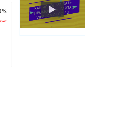
0%
вует