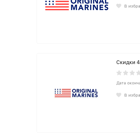
В избр
Скидки 4
Дата оконч
В избр