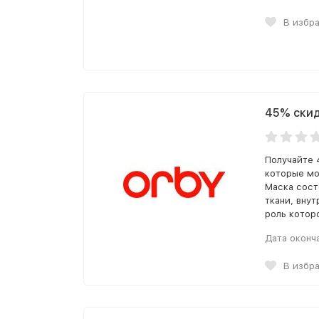
В избр
45% скид
Получайте 
которые мо
Маска сост
ткани, вну
роль котор
Дата оконч
В избр