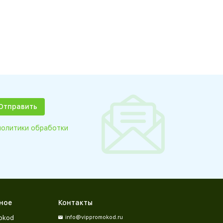
политики обработки
ное
Контакты
okod
info@vippromokod.ru