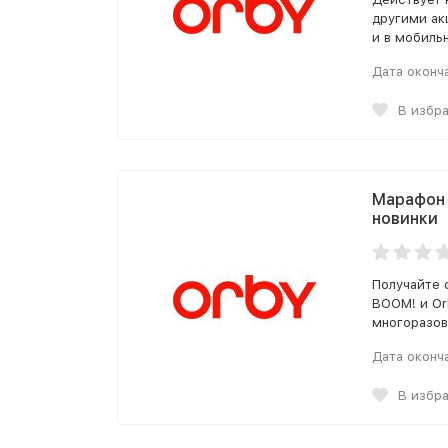
другими ак
и в мобиль
Дата оконч
В избр
Марафон 
новинки
Получайте 
BOOM! и Or
многоразов
Дата оконч
В избр