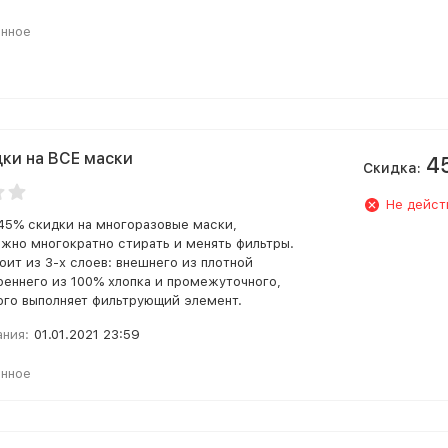
анное
ки на ВСЕ маски
4
Скидка:
Не дейст
45% скидки на многоразовые маски,
жно многократно стирать и менять фильтры.
оит из 3-х слоев: внешнего из плотной
треннего из 100% хлопка и промежуточного,
ого выполняет фильтрующий элемент.
ания:
01.01.2021 23:59
анное