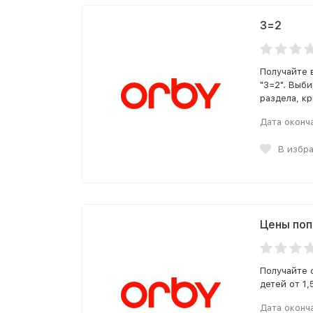
3=2
Получайте 
"3=2". Выб
раздела, к
Дата оконч
В избр
Цены по
Получайте 
детей от 1,
Дата оконч