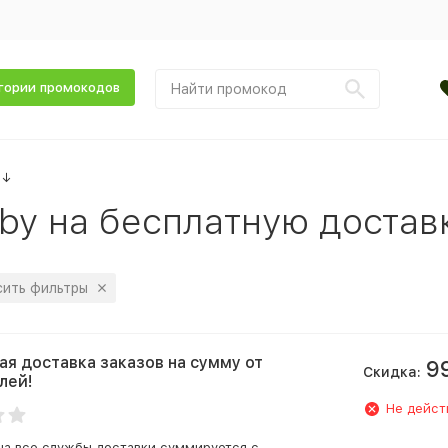
гории промокодов
↓
by на бесплатную достав
ить фильтры
ая доставка заказов на сумму от
9
Скидка:
лей!
Не дейст
на все службы доставки,суммируется с