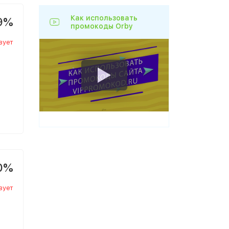
Как использовать
9%
промокоды Orby
вует
0%
вует