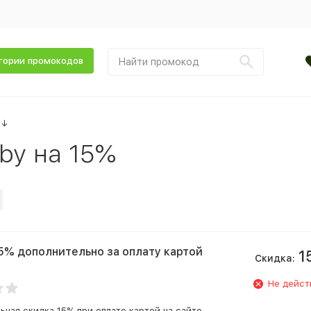
гории промокодов
↓
by на 15%
5% дополнительно за оплату картой
1
Скидка:
Не дейст
ьная скидка 15% при оплате картой на сайте