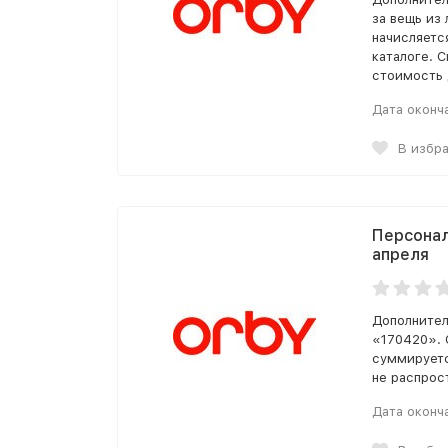
за вещь из 
начисляетс
каталоге. С
стоимость 
Дата оконч
В избр
Персонал
апреля
Дополнител
«170420». 
суммируетс
не распрос
Дата оконч