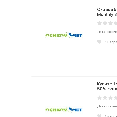
Скидка 5
Monthly 3
Дата оконч
В избр
Купите 1 
50% скид
Дата оконч
В избр