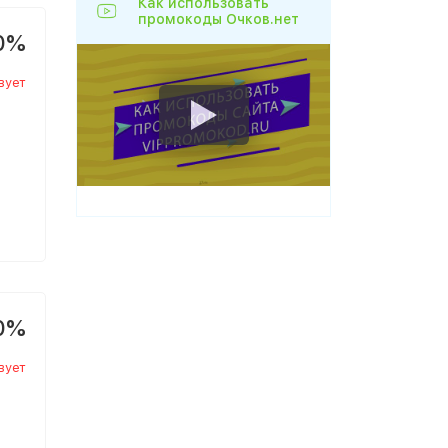
Как использовать
промокоды Очков.нет
0%
вует
0%
вует