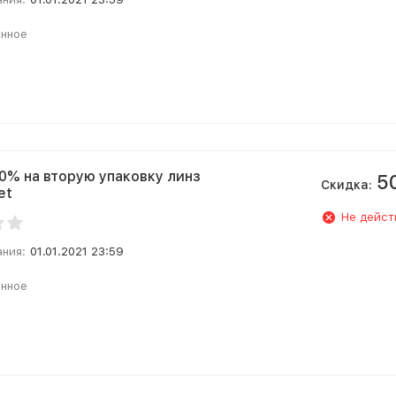
анное
0% на вторую упаковку линз
5
Скидка:
et
Не дейст
ания:
01.01.2021 23:59
анное