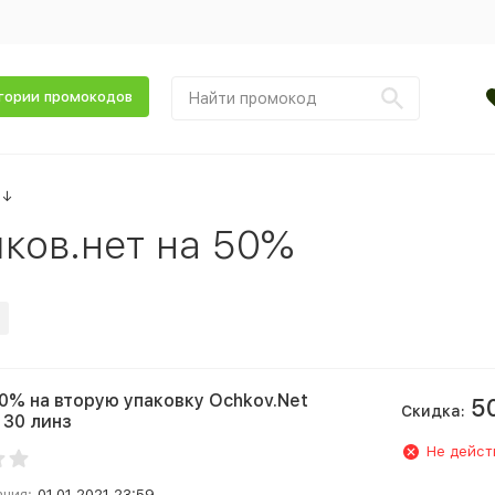
гории промокодов
↓
ков.нет на 50%
0% на вторую упаковку Ochkov.Net
5
Скидка:
 30 линз
Не дейст
ания:
01.01.2021 23:59