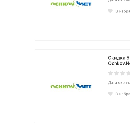
В избр
Скидка 5
Ochkov.N
Дата оконч
В избр