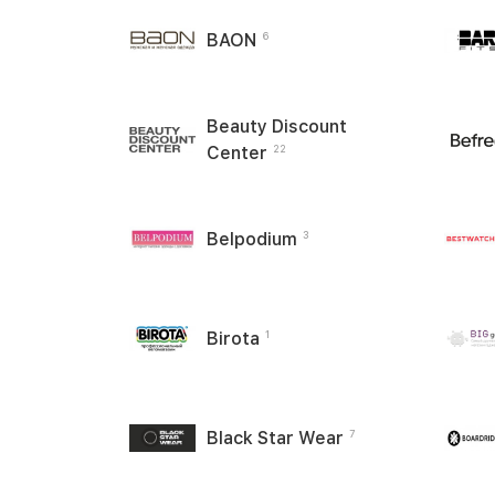
BAON
6
Beauty Discount
Center
22
Belpodium
3
Birota
1
Black Star Wear
7