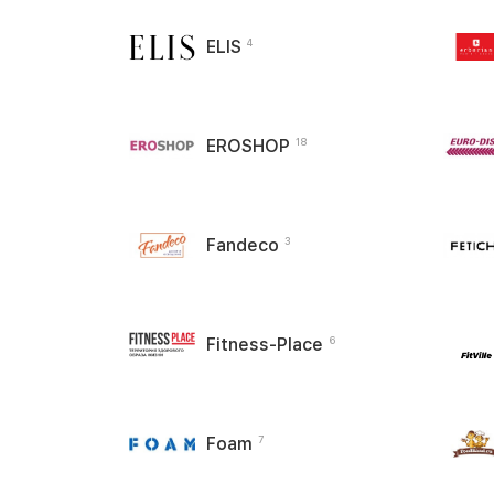
ELIS
4
EROSHOP
18
Fandeco
3
Fitness-Place
6
Foam
7