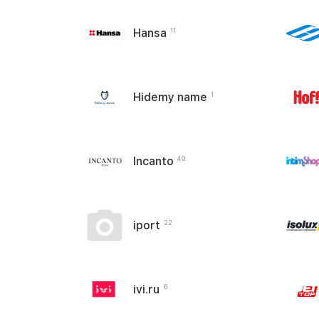
Hansa
11
Hidemy name
1
Incanto
49
iport
22
ivi.ru
6