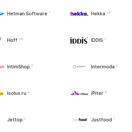
Hetman Software
Hekka
1
26
Hoff
IDDIS
39
7
IntimShop
Intermoda
3
5
Isolux.ru
iPiter
6
8
Jettop
Justfood
2
1