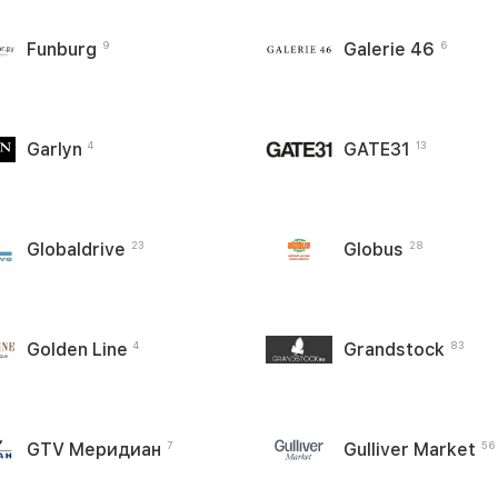
Funburg
Galerie 46
9
6
Garlyn
GATE31
4
13
Globaldrive
Globus
23
28
Golden Line
Grandstock
4
83
GTV Меридиан
Gulliver Market
7
56