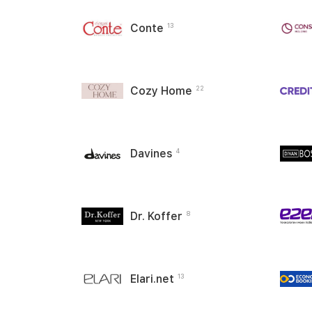
Conte
13
Cozy Home
22
Davines
4
Dr. Koffer
8
Elari.net
13