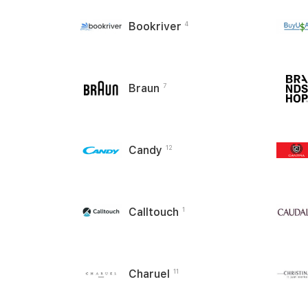
Bookriver
4
Braun
7
Candy
12
Calltouch
1
Charuel
11