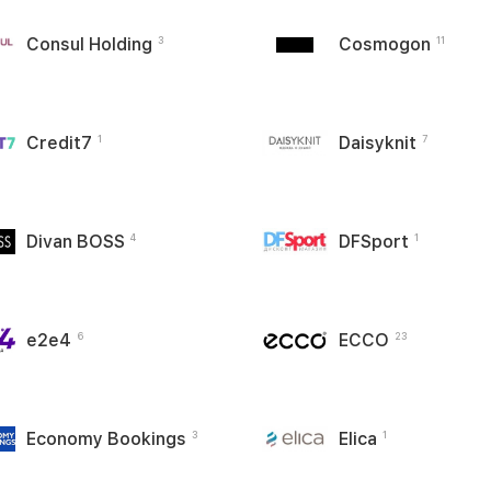
Consul Holding
Cosmogon
3
11
Credit7
Daisyknit
1
7
Divan BOSS
DFSport
4
1
e2e4
ECCO
6
23
Economy Bookings
Elica
3
1