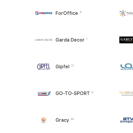
ForOffice
9
Garda Decor
1
Gipfel
13
GO-TO-SPORT
6
Gracy
46