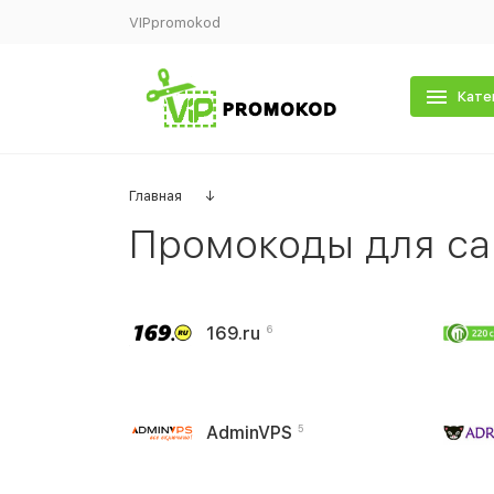
VIPpromokod
Кате
Главная
↓
Промокоды для са
169.ru
6
AdminVPS
5