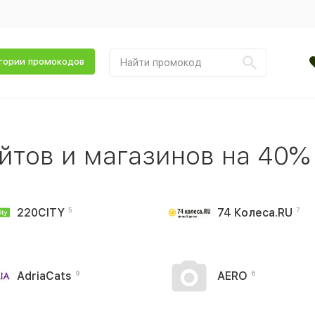
гории промокодов
йтов и магазинов на 40%
220CITY
74 Колеса.RU
5
7
AdriaCats
AERO
9
6