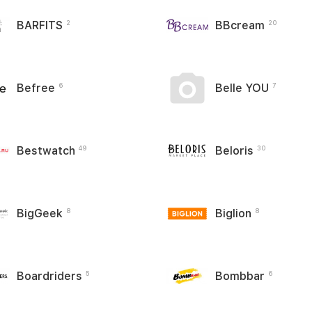
BARFITS
BBcream
2
20
Befree
Belle YOU
6
7
Bestwatch
Beloris
49
30
BigGeek
Biglion
8
8
Boardriders
Bombbar
5
6