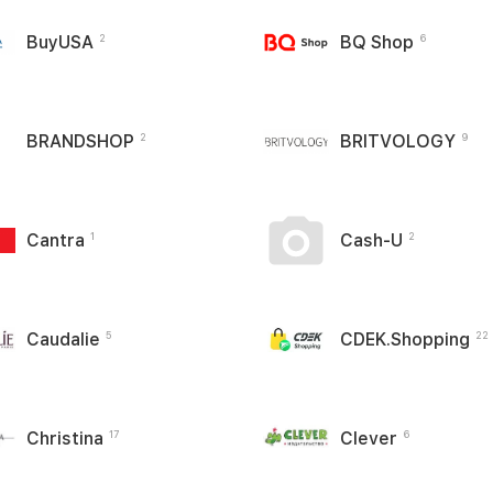
BuyUSA
BQ Shop
2
6
BRANDSHOP
BRITVOLOGY
2
9
Cantra
Cash-U
1
2
Caudalie
CDEK.Shopping
5
22
Christina
Clever
17
6