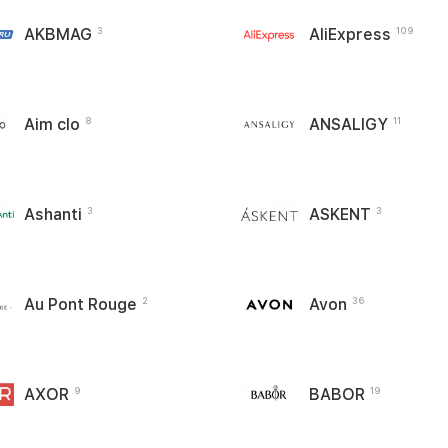
AKBMAG
AliExpress
3
109
Aim clo
ANSALIGY
8
11
Ashanti
ASKENT
3
3
Au Pont Rouge
Avon
2
36
AXOR
BABOR
9
19