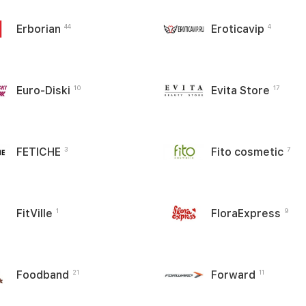
Erborian
Eroticavip
44
4
Euro-Diski
Evita Store
10
17
FETICHE
Fito cosmetic
3
7
FitVille
FloraExpress
1
9
Foodband
Forward
21
11