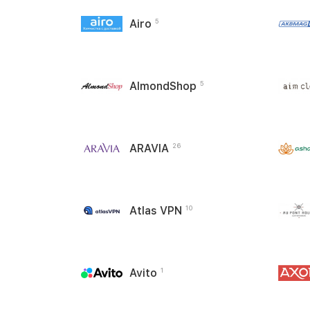
Airo
5
AlmondShop
5
ARAVIA
26
Atlas VPN
10
Avito
1