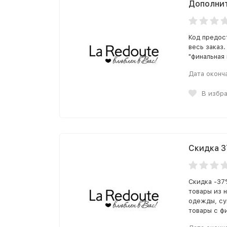
Дополнит
Код предос
весь заказ
"финальная
Дата оконч
В избр
Скидка 3
Скидка -37
товары из 
одежды, су
товары с ф