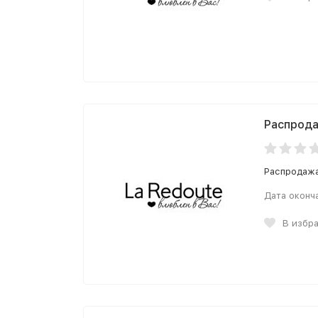
Распрода
Распродажа
Дата оконч
В избр