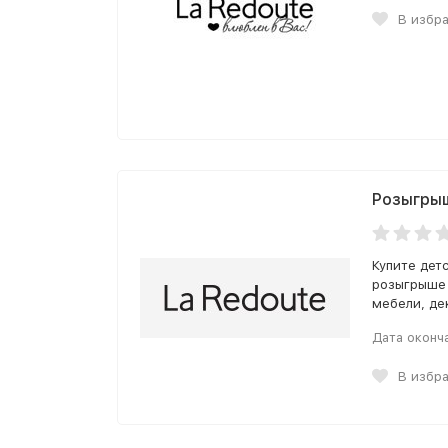
В избр
Розыгрыш
Купите дет
розыгрыше 
мебели, де
Дата оконч
В избр