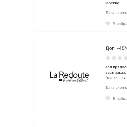
Москве!
Дата оконч
В избр
Доп. -45
Код предос
весь заказ
"финальная
Дата оконч
В избр