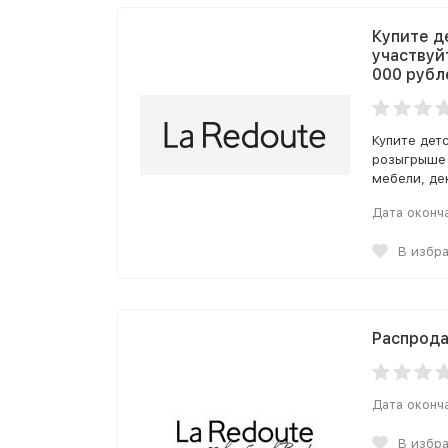
Купите д
участвуй
000 рубл
Купите дет
розыгрыше 
мебели, де
Дата оконч
В избр
Распрода
Дата оконч
В избр