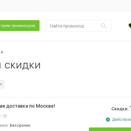
гории промокодов
↓
и скидки
ая доставка по Москве!
Скидка:
Действу
ания:
Бессрочно