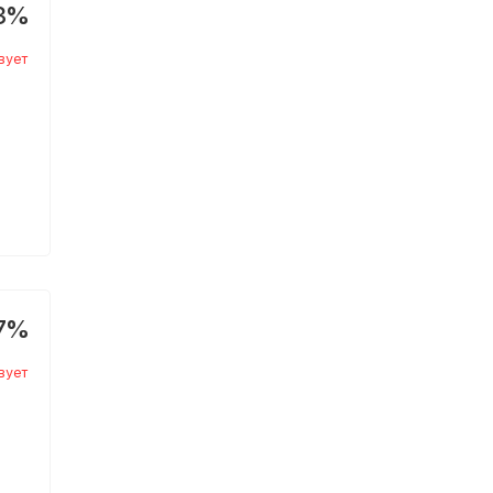
3%
вует
7%
вует