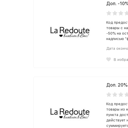
Доп. -10
Код предос
товары с н
-50% на ос
надписью "
Дата оконч
В избр
Доп. 20%
Код предос
товары из 
пункта дос
действует н
суммируетс