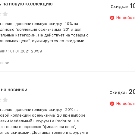
% на новую коллекцию
1
Скидка:
Не дейст
тавляет дополнительную скидку -10% на
адписью "коллекция осень-зима`20" и доп.
тальные категории. Не действует на товары с
финальная цена", суммируется со скидками.
ания:
01.01.2021 23:59
анное
 на новинки
2
Скидка:
Не дейст
тавляет дополнительную скидку -20% на
новой коллекции осень-зима`20 при выборе
тавки Мебельный шоурум La Redoute. Не
а товары с надписью "финальная цена",
я со скидками. Доставка только в шоурум в