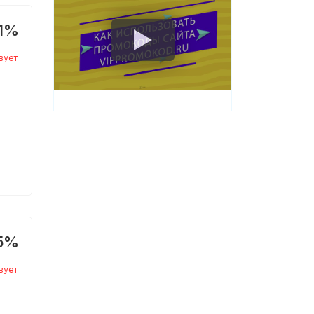
1%
вует
5%
вует