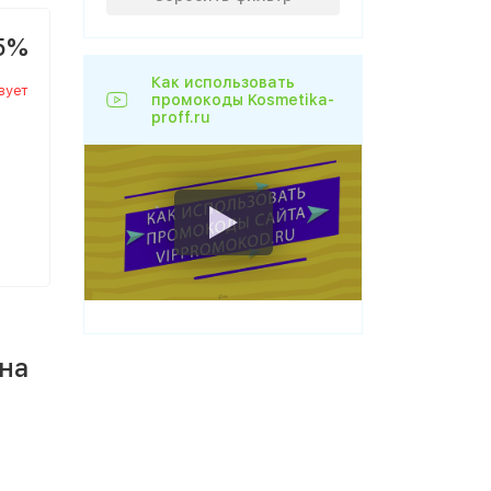
5%
Как использовать
вует
промокоды Kosmetika-
proff.ru
на