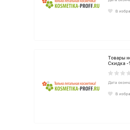
В избр
Товары н
Скидка -
Дата оконч
В избр