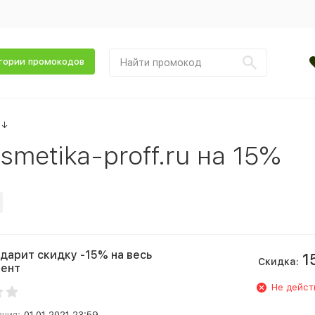
гории промокодов
↓
metika-proff.ru на 15%
 дарит скидку -15% на весь
1
Скидка:
мент
Не дейст
ания:
01.01.2021 23:59