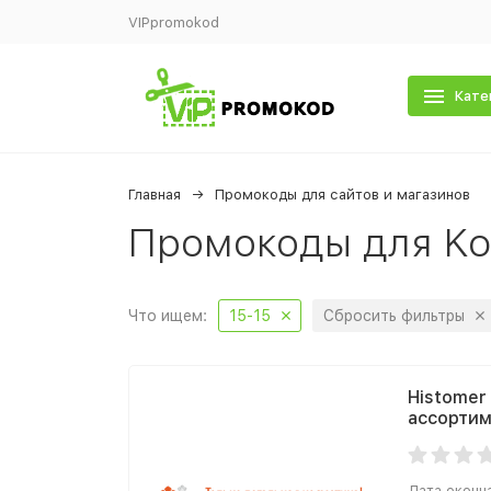
VIPpromokod
Кате
Главная
Промокоды для сайтов и магазинов
Промокоды для Kos
Что ищем:
15-15
Сбросить фильтры
Histomer
ассорти
Дата оконч