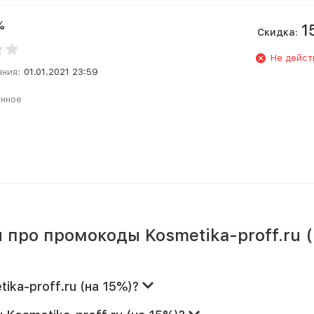
%
1
Скидка:
Не дейст
ания:
01.01.2021 23:59
анное
про промокоды Kosmetika-proff.ru (
ika-proff.ru (на 15%)?