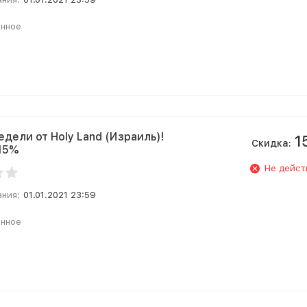
анное
едели от Holy Land (Израиль)!
1
Скидка:
15%
Не дейст
ания:
01.01.2021 23:59
анное