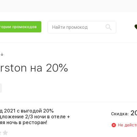
гории промокодов
↓
rston на 20%
д 2021 с выгодой 20%
2
Скидка:
ложение 2/3 ночи в отеле +
яя ночь в ресторан!
Не дейст