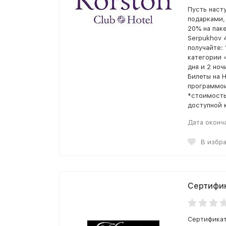
Пусть наст
подарками,
20% на паке
Serpukhov 
получайте:
категории 
дня и 2 ноч
Билеты на 
программои
*стоимость
доступной 
Дата оконч
В избр
Сертифи
Сертификат