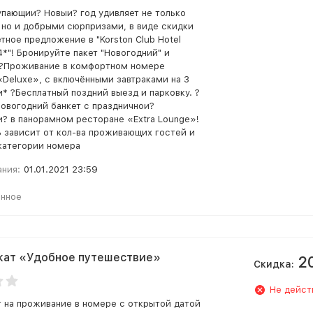
упающии? Новыи? год удивляет не только
 но и добрыми сюрпризами, в виде скидки
тное предложение в "Korston Club Hotel
4*"! Бронируйте пакет "Новогодний" и
 ?Проживание в комфортном номере
«Deluxe», с включёнными завтраками на 3
и* ?Бесплатный поздний выезд и парковку. ?
Новогодний банкет с праздничнои?
? в панорамном ресторане «Extra Lounge»!
 зависит от кол-ва проживающих гостей и
категории номера
ания:
01.01.2021 23:59
анное
кат «Удобное путешествие»
2
Скидка:
Не дейст
 на проживание в номере с открытой датой