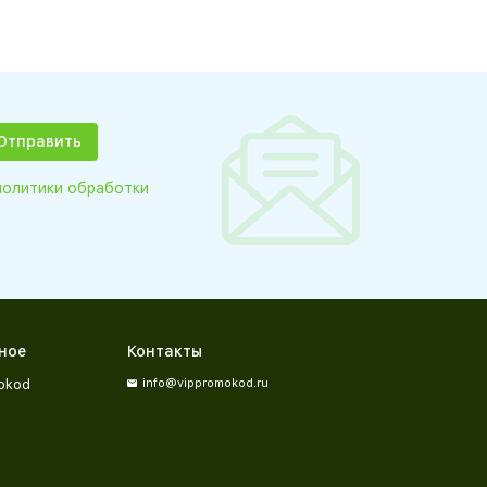
политики обработки
ное
Контакты
okod
info@vippromokod.ru