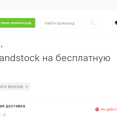
гории промокодов
↓
andstock на бесплатную
ить фильтры
ая доставка
Не дейст