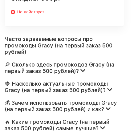
Не действует
Часто задаваемые вопросы про
промокоды Gracy (на первый заказ 500
рублей)
🔎 Сколько здесь промокодов Gracy (на
первый заказ 500 рублей)?
🍓 Насколько актуальные промокоды
Gracy (на первый заказ 500 рублей)?
💰 Зачем использовать промокоды Gracy
(на первый заказ 500 рублей) и как?
🔥 Какие промокоды Gracy (на первый
заказ 500 рублей) самые лучшие?