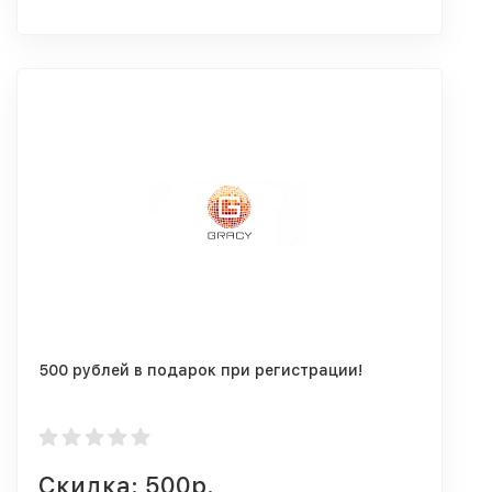
500 рублей в подарок при регистрации!
Скидка: 500р.