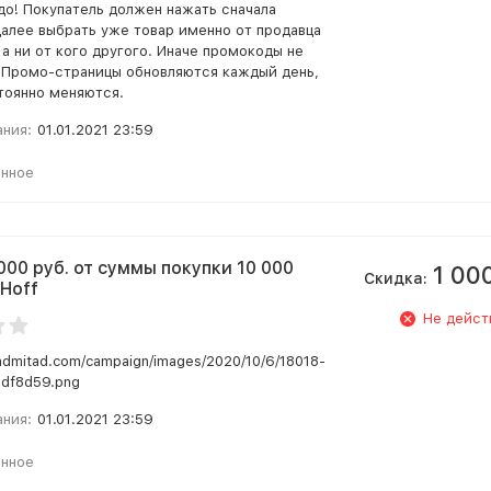
до! Покупатель должен нажать сначала
далее выбрать уже товар именно от продавца
 а ни от кого другого. Иначе промокоды не
 Промо-страницы обновляются каждый день,
тоянно меняются.
ания:
01.01.2021 23:59
анное
000 руб. от суммы покупки 10 000
1 00
Скидка:
 Hoff
Не дейст
.admitad.com/campaign/images/2020/10/6/18018-
df8d59.png
ания:
01.01.2021 23:59
анное