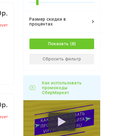
0р.
Размер скидки в
процентах
вует
Показать
Сбросить фильтр
Как использовать
промокоды
СберМаркет
0р.
вует