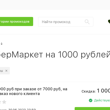
гории промокодов
↓
ерМаркет на 1000 рубле
ры
00 руб при заказе от 7000 руб, на
1 00
Скидка:
аказ нового клиента
Действу
ания:
30.06.2023 23:59