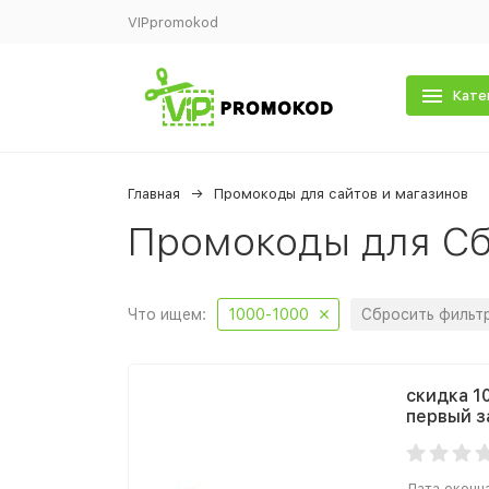
VIPpromokod
Кате
Главная
Промокоды для сайтов и магазинов
Промокоды для Сб
Что ищем:
1000-1000
Сбросить фильт
скидка 10
первый з
Дата оконч