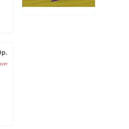
0р.
вует