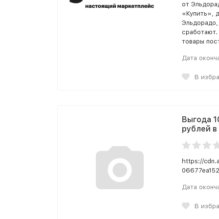
от Эльдора
«Купить», 
Эльдорадо,
сработают.
товары пос
Дата оконч
В избр
Выгода 1
рублей в
https://cdn
06677ea152
Дата оконч
В избр