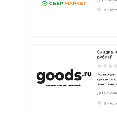
В избр
Скидка 1
рублей
Только для
кроме смар
электронны
Дата оконч
В избр