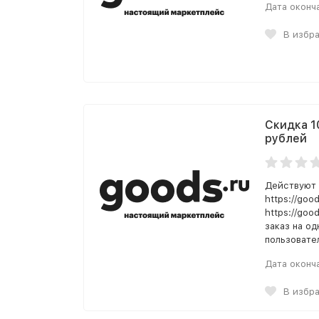
Дата оконч
В избр
Скидка 1
рублей
Действуют 
https://good
https://good
заказ на од
пользовате
Дата оконч
В избр