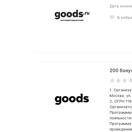
Дата оконч
В избр
200 бону
1. Организ
Москва, ул
2, ОГРН 11
Организато
Программы 
лояльности
Программе,
проведения 