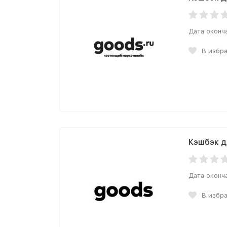
Дата оконч
В избр
Кэшбэк д
Дата оконч
В избр