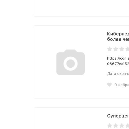
Кибернед
более че
https://cdn
06677ea152
Дата оконч
В избр
Суперцен