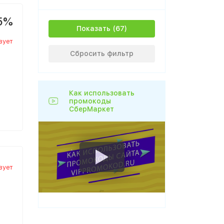
5%
Показать
вует
Сбросить фильтр
Как использовать
промокоды
СберМаркет
вует