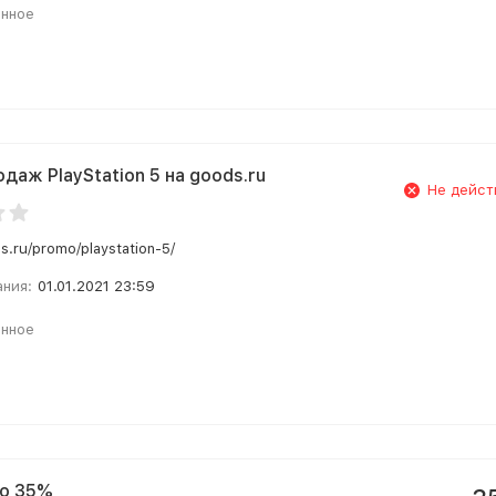
анное
даж PlayStation 5 на goods.ru
Не дейст
s.ru/promo/playstation-5/
ания:
01.01.2021 23:59
анное
до 35%