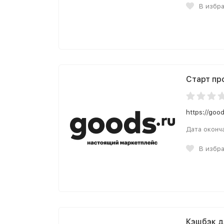
В избр
Старт про
https://good
Дата оконч
В избр
Кэшбэк 