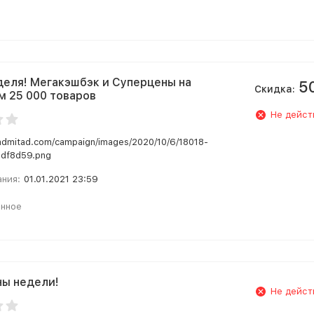
еля! Мегакэшбэк и Суперцены на
5
Скидка:
м 25 000 товаров
Не дейст
.admitad.com/campaign/images/2020/10/6/18018-
df8d59.png
ания:
01.01.2021 23:59
анное
ы недели!
Не дейст