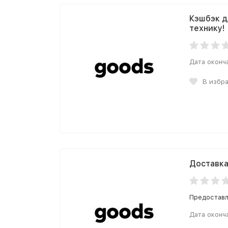
Кэшбэк д
технику!
Дата оконч
В избр
Доставка
Предоставл
Дата оконч