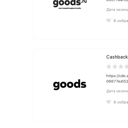
Дата оконч
В избр
Cashback
https://cdn
06677ea152
Дата оконч
В избр