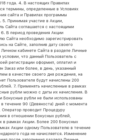
018 года. 4. В настоящих Правилах
ся термины, определенные в Условиях
ния сайта и Правилах программы
. 5. Принимая участие в Акции,
ль Сайта соглашается с настоящими
 6. В период проведения Акции
лю Сайта необходимо зарегистрировать
ись на Сайте, заполнив дату своего
 Личном кабинете Сайта в разделе Личные
и условии, что данный Пользователь с
оей регистрации оформил, оплатил и
н Заказ или более, в день, указанный
лем в качестве своего дня рождения, на
чет Пользователя будут начислены 200
ублей. 7. Применять начисленные в рамках
сные рубли можно с даты их начисления. В
ли Бонусные рубли не были использованы
 в течение 90 (Девяноста) дней c момента
, Оператор проводит Процедуру
ния в отношении Бонусных рублей,
х в рамках Акции. Более 200 Бонусных
амках Акции одному Пользователю в течение
ендарного года не начисляется. Изменение
ния после заполнения раздела Личные