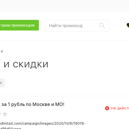
гории промокодов
↓
 и скидки
 за 1 рубль по Москве и МО!
Не дейст
.admitad.com/campaign/images/2020/10/6/18018-
df8d59.png