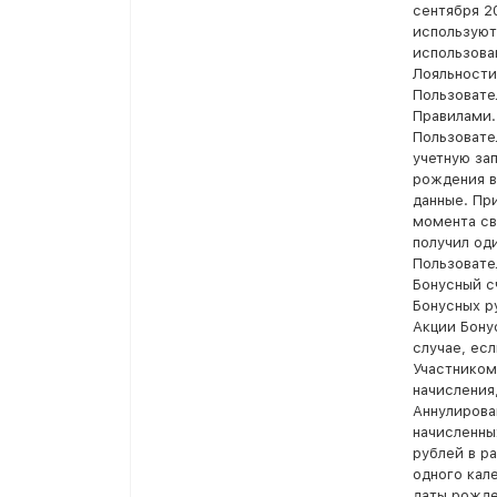
сентября 2
используют
использова
Лояльности
Пользовате
Правилами.
Пользовате
учетную зап
рождения в
данные. Пр
момента св
получил оди
Пользовате
Бонусный с
Бонусных р
Акции Бону
случае, ес
Участником
начисления
Аннулирова
начисленны
рублей в р
одного кал
даты рожде