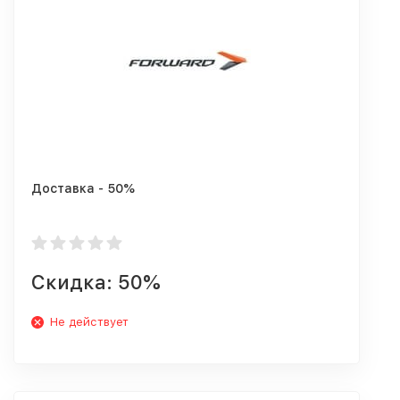
Доставка - 50%
Скидка: 50%
Не действует