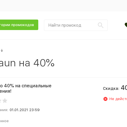
гории промокодов
↓
aun на 40%
о 40% на специальные
4
Скидка:
ения!
Не дейст
ания:
01.01.2021 23:59
анное