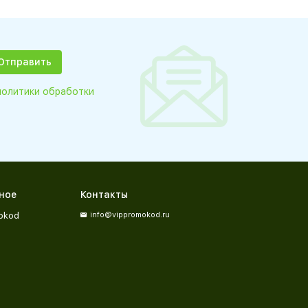
политики обработки
ное
Контакты
okod
info@vippromokod.ru