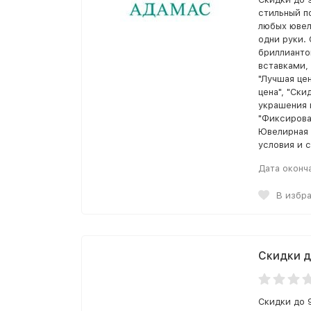
стильный п
любых ювел
одни руки.
бриллианто
вставками,
"Лучшая цен
цена", "Ски
украшения 
"Фиксирова
Ювелирная 
условия и с
Дата оконч
В избр
Скидки д
Скидки до 