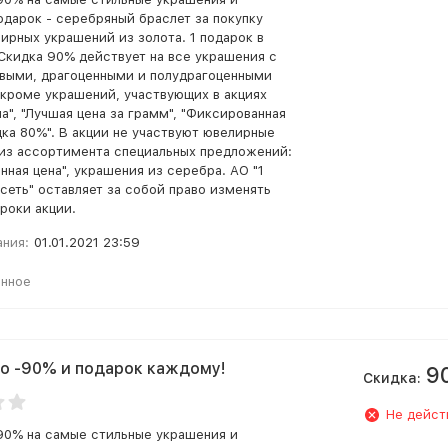
одарок - серебряный браслет за покупку
ирных украшений из золота. 1 подарок в
 Скидка 90% действует на все украшения с
выми, драгоценными и полудрагоценными
 кроме украшений, участвующих в акциях
а", "Лучшая цена за грамм", "Фиксированная
дка 80%". В акции не участвуют ювелирные
из ассортимента специальных предложений:
нная цена", украшения из серебра. АО "1
сеть" оставляет за собой право изменять
роки акции.
ания:
01.01.2021 23:59
анное
о -90% и подарок каждому!
9
Скидка:
Не дейст
90% на самые стильные украшения и