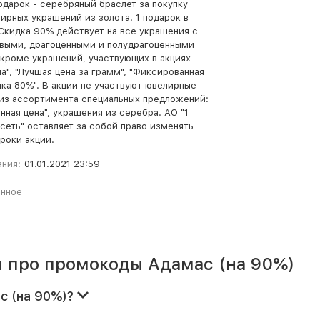
одарок - серебряный браслет за покупку
ирных украшений из золота. 1 подарок в
 Скидка 90% действует на все украшения с
выми, драгоценными и полудрагоценными
 кроме украшений, участвующих в акциях
а", "Лучшая цена за грамм", "Фиксированная
дка 80%". В акции не участвуют ювелирные
из ассортимента специальных предложений:
нная цена", украшения из серебра. АО "1
сеть" оставляет за собой право изменять
роки акции.
ания:
01.01.2021 23:59
анное
 про промокоды Адамас (на 90%)
с (на 90%)?