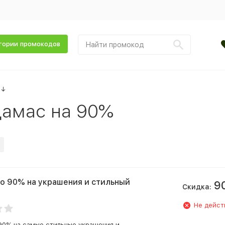
гории промокодов
↓
амас на 90%
о 90% на украшения и стильный
9
Скидка:
Не дейст
90% на самые стильные украшения и