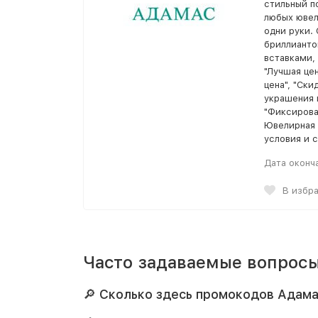
стильный п
любых ювел
одни руки.
бриллианто
вставками,
"Лучшая цен
цена", "Ски
украшения 
"Фиксирова
Ювелирная 
условия и с
Дата оконч
В избр
Часто задаваемые вопросы
🔎 Сколько здесь промокодов Адама