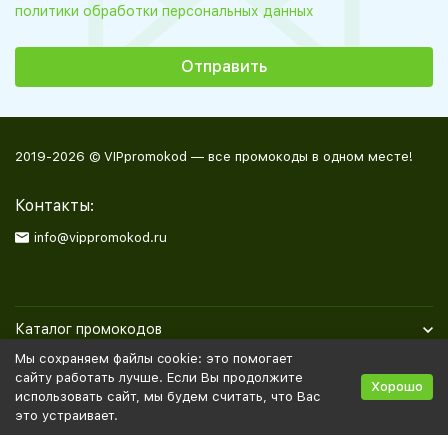
политики обработки персональных данных
2019-2026 © VIPpromokod — все промокоды в одном месте!
Контакты:
info@vippromokod.ru
Каталог промокодов
Мы сохраняем файлы cookie: это помогает
Полезная информация
сайту работать лучше. Если Вы продолжите
Хорошо
использовать сайт, мы будем считать, что Вас
это устраивает.
Политика персональных данных
Карта сайта