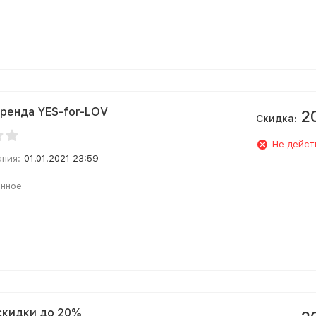
ренда YES-for-LOV
2
Скидка:
Не дейст
ания:
01.01.2021 23:59
анное
скидки до 20%