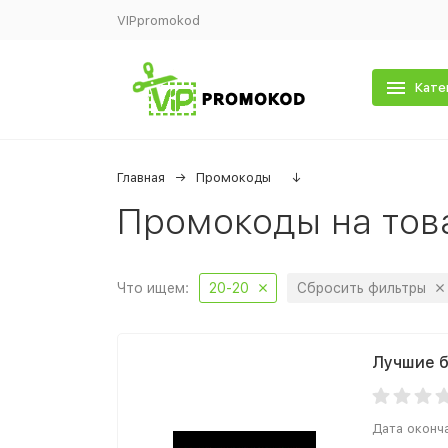
VIPpromokod
Кате
Главная
Промокоды
↓
Промокоды на тов
Что ищем:
20-20
Сбросить фильтры
Лучшие б
Дата оконч