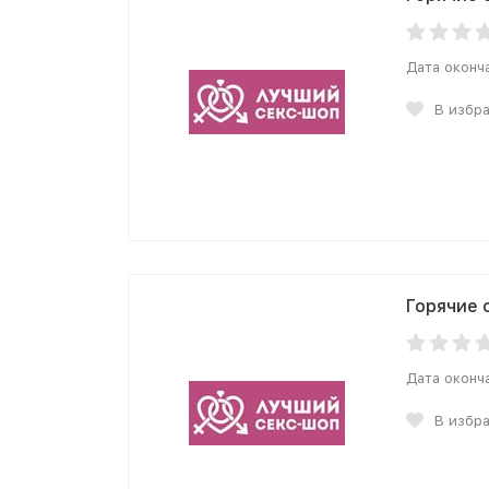
Дата оконч
В избр
Горячие 
Дата оконч
В избр