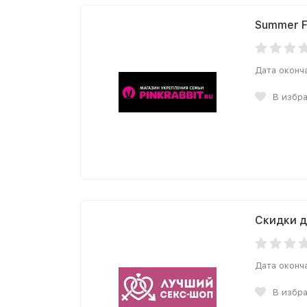
Summer F
Дата оконч
В избр
Скидки д
Дата оконч
В избр