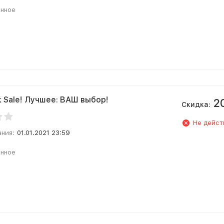
анное
k Sale! Лучшее: ВАШ выбор!
2
Скидка:
Не дейст
ания:
01.01.2021 23:59
анное