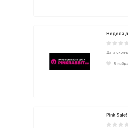
Неделя д
Дата оконч
В избр
Pink Sal