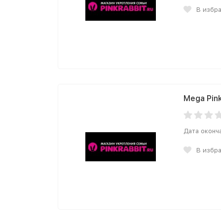
В избр
Mega Pin
Дата оконч
В избр