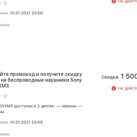
Не дейст
ания:
01.01.2021 23:59
анное
йте промокод и получите скидку
1 50
Скидка:
. на беспроводные наушники Sony
XM3.
Не дейст
00XM3 доступны в 2 цветах: — черном —
ом
ания:
01.01.2021 23:59
анное