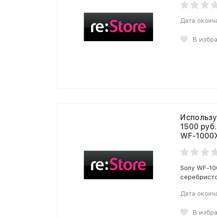
Дата оконч
В избр
Использу
1500 руб
WF-1000
Sony WF-10
серебрист
Дата оконч
В избр