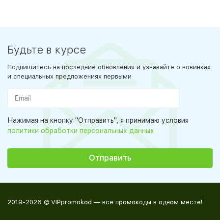
Будьте в курсе
Подпишитесь на последние обновления и узнавайте о новинках
и специальных предложениях первыми
Нажимая на кнопку "Отправить", я принимаю условия
политики обработки персональных данных
2019-2026 © VIPpromokod — все промокоды в одном месте!