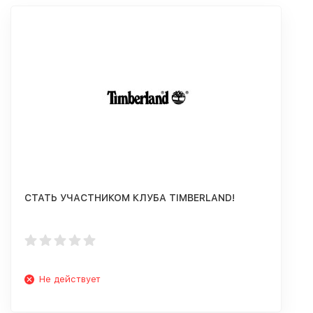
СТАТЬ УЧАСТНИКОМ КЛУБА TIMBERLAND!
Не действует