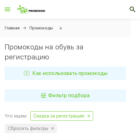
Главная
Промокоды
↓
Промокоды на обувь за
регистрацию
Как использовать промокоды
Фильтр подбора
Что ищем:
Скидка за регистрацию
Сбросить фильтры