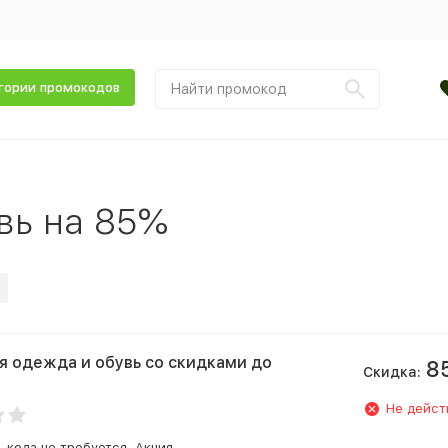
гории промокодов
вь на 85%
 одежда и обувь со скидками до
8
Скидка:
Не дейст
-кода не требуется. Акция