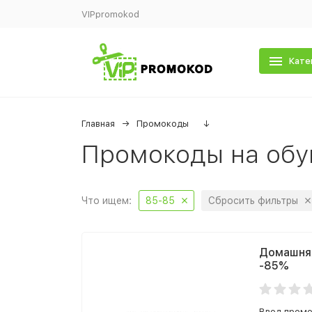
VIPpromokod
Кате
Главная
Промокоды
↓
Промокоды на обу
Что ищем:
85-85
Сбросить фильтры
Домашняя
-85%
Ввод промо