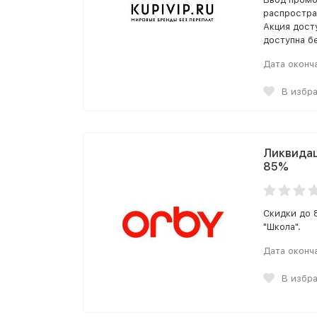
распростра
Акция дост
доступна б
Дата оконч
В избр
Ликвидац
85%
Скидки до 
"Школа".
Дата оконч
В избр