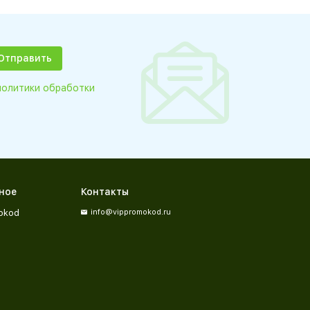
политики обработки
ное
Контакты
okod
info@vippromokod.ru