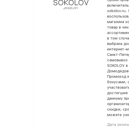
включитель
sokolov.ru.
воспользов
магазина so
товар в чек
ассортимен
в том случ
выбрана до
интернет-м
Санкт-Пете
самовывоз 
SOKOLOV в 
Домодедово
Промокод н
бонусами, 
участвоват
достигшие 
данному пр
организато
скидки, ср
можете узн
Дата оконч