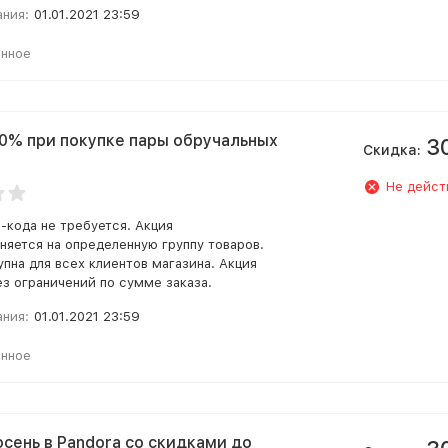
ания:
01.01.2021 23:59
анное
0% при покупке пары обручальных
3
Скидка:
Не дейст
-кода не требуется. Акция
няется на определенную группу товаров.
упна для всех клиентов магазина. Акция
ез ограничений по сумме заказа.
ания:
01.01.2021 23:59
анное
осень в Pandora со скидками до