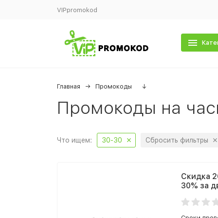
VIPpromokod
Кате
Главная
Промокоды
↓
Промокоды на час
Что ищем:
30-30
Сбросить фильтры
Скидка 2
30% за д
Сроки прове