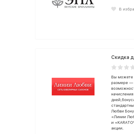
В избр
Скидка д
Вы можете 
размере — 
возможност
начисления
дней,бонус
стандартны
Любви Бону
«Линии Люб
и «KARATOV
акции.