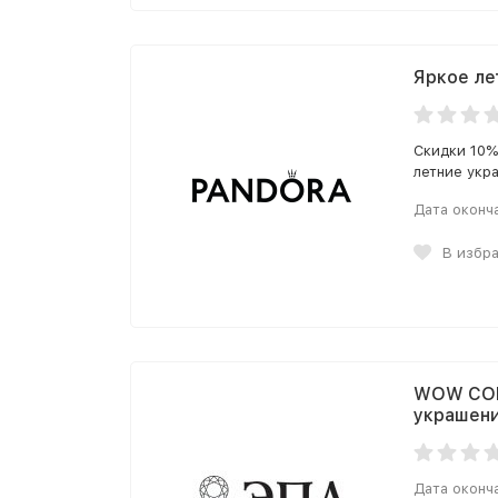
Яркое ле
Скидки 10%
летние укр
Дата оконч
В избр
WOW COLL
украшени
Дата оконч