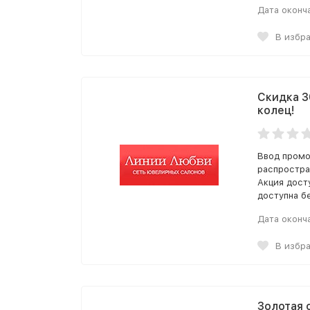
Дата оконч
В избр
Скидка 3
колец!
Ввод промо
распростра
Акция дост
доступна б
Дата оконч
В избр
Золотая 