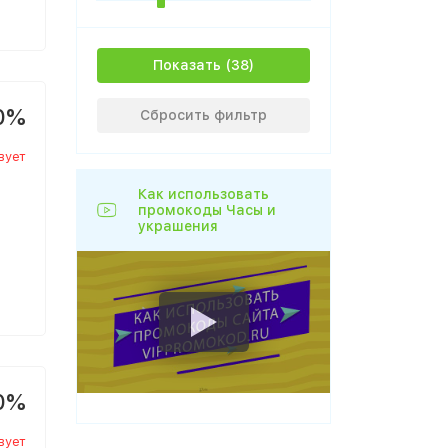
Показать
0%
Сбросить фильтр
вует
Как использовать
промокоды Часы и
украшения
0%
вует