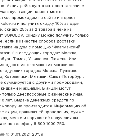
но. Акция действует в интернет-магазине
 Участвуя в акции, клиент может
аться промокодом на сайте интернет-
kolov.ru и получить скидку 10% за один
е, скидку 25% за 2 товара в чеке на
т SOKOLOV. Скидку можно получить только
ае, если в качестве способа доставки
ставка на дом с помощью "Флагманский
агазин" в следующих городах: Москва,
рбург, Томск, Ульяновск, Тюмень. Или
из одного из флагманских магазинов
следующих городах: Москва, Пушкино,
, Котельники, Мытищи, Санкт-Петербург.
е суммируется с другими промокодами,
скидками и акциями. В акции могут
ь только дееспособные физические лица,
18 лет. Выдача денежных средств по
омокоду не производится. Информацию об
ре акции, правилах её проведения, сумме
оках, месте и порядке её получения вы
ать по телефону 8 800 1000 750.
ания:
01.01.2021 23:59