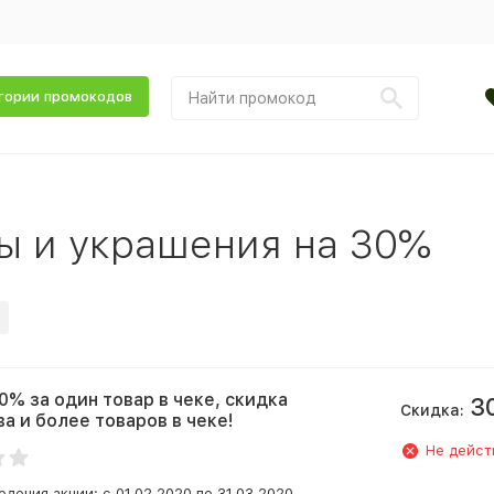
гории промокодов
ы и украшения на 30%
0% за один товар в чеке, скидка
3
Скидка:
ва и более товаров в чеке!
Не дейст
дения акции: с 01.02.2020 по 31.03.2020