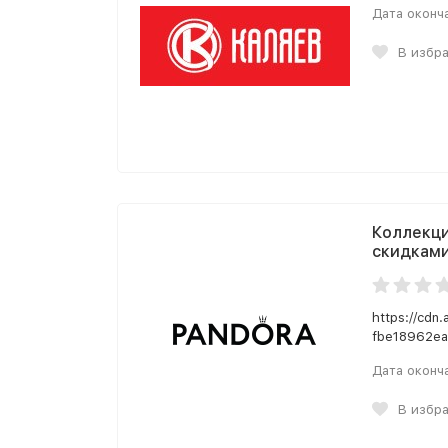
Дата оконч
В избр
Коллекция
скидками
https://cdn
fbe18962ea
Дата оконч
В избр