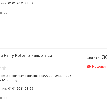
ания:
01.01.2021 23:59
анное
 Harry Potter х Pandora cо
3
Скидка:
!
Не дейст
.admitad.com/campaign/images/2020/10/14/21225-
a95cd1.png
ания:
01.01.2021 23:59
анное