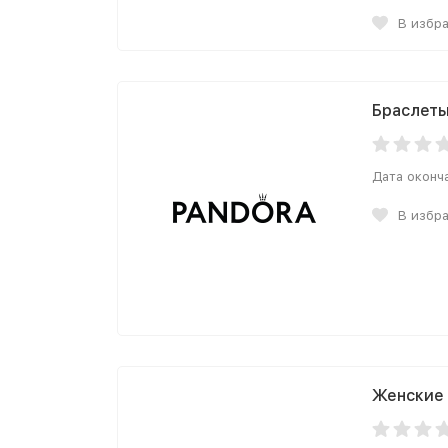
В избр
Браслеты
Дата оконч
В избр
Женские 